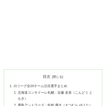
目次
J1リーグ全20チーム注目選手まとめ
北海道コンサドーレ札幌：近藤 友喜（こんどう と
もき）
鹿島アントラーズ：松村 優太（まつむら ゆうた）