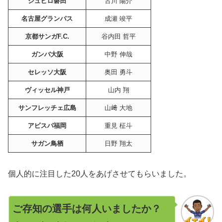
ジュビロ磐田
古川 陽介
名古屋グランパス
成瀬 竣平
京都サンガF.C.
谷内田 哲平
ガンバ大阪
中野 伸哉
セレッソ大阪
奥田 勇斗
ヴィッセル神戸
山内 翔
サンフレッチェ広島
山﨑 大地
アビスパ福岡
重見 柾斗
サガン鳥栖
日野 翔太
個人的に注目した20人をあげさせてもらいました。
ご存知の選手は何人いましたか？