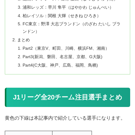
浦和レッズ：早川 隼平（はやかわ じゅんぺい）
柏レイソル：関根 大輝（せきね ひろき）
FC東京：野澤 大志ブランドン（のざわ たいし ブラ
ンドン）
まとめ
Part2（東京V、町田、川崎、横浜FM、湘南）
Part3(新潟、磐田、名古屋、京都、G大阪)
Part4(C大阪、神戸、広島、福岡、鳥栖)
J1リーグ全20チーム注目選手まとめ
黄色の下線は本記事内で紹介している選手になります。