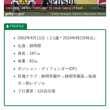
2002年8月11日（２1歳＊2024年時2月時点）
出身：静岡県
身長：187㎝
体重：82㎏
ポジション：ディフェンダー(DF)
所属クラブ：静岡学園中→静岡学園高→拓殖
大→柏レイソル
プロ通算：1試合出場