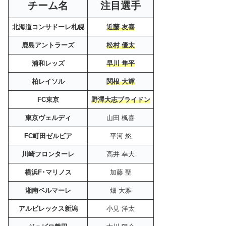
チーム名
注目選手
北海道コンサドーレ札幌
近藤 友喜
鹿島アントラーズ
松村 優太
浦和レッズ
早川 隼平
柏レイソル
関根 大輝
FC東京
野澤大志ブライドン
東京ヴェルディ
山田 楓喜
FC町田ゼルビア
平河 悠
川崎フロンターレ
高井 幸大
横浜F･マリノス
加藤 聖
湘南ベルマーレ
畑 大雅
アルビレックス新潟
小見 洋太