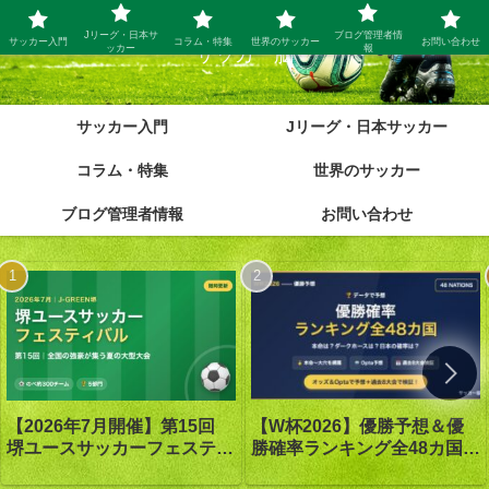
Jリーグ・日本サ
ブログ管理者情
サッカー入門
コラム・特集
世界のサッカー
お問い合わせ
ッカー
報
サッカー脳
サッカー入門
Jリーグ・日本サッカー
コラム・特集
世界のサッカー
ブログ管理者情報
お問い合わせ
【W杯2026】優勝予想＆優
【2026年7月開催】第15回
勝確率ランキング全48カ国｜
堺ユースサッカーフェスティ
優勝は1番人気スペイン｜オ
バル in J-GREEN堺｜大会概