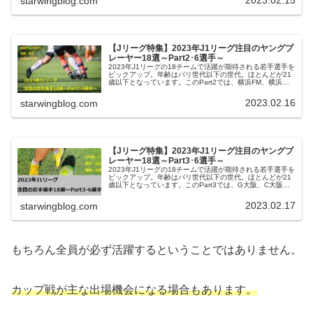
starwingblog.com
【Jリーグ特集】2023年J1リーグ注目のヤングプ
レーヤー18選～Part2･6選手～
2023年J1リーグの18チームで活躍が期待される若手選手を
ピックアップ。年齢はパリ世代以下の世代。ほとんどが21
歳以下となっています。このPart2では、横浜FM、横浜
FC、湘南、新潟、名古屋、京都の選手を紹介しています。
2023.02.16
starwingblog.com
【Jリーグ特集】2023年J1リーグ注目のヤングプ
レーヤー18選～Part3･6選手～
2023年J1リーグの18チームで活躍が期待される若手選手を
ピックアップ。年齢はパリ世代以下の世代。ほとんどが21
歳以下となっています。このPart3では、G大阪、C大阪、
神戸、広島、福岡、鳥栖の選手を紹介しています。
2023.02.17
starwingblog.com
もちろん全員が必ず活躍するということではありません。
カップ戦が主な出場機会になる場合もあります。