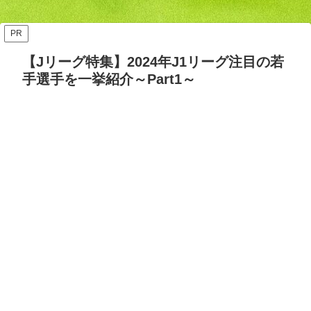
ッズ答え合わせ【Opta検
要・日程・参加カテゴリ【随
証】
時更新】
PR
【Jリーグ特集】2024年J1リーグ注目の若
手選手を一挙紹介～Part1～