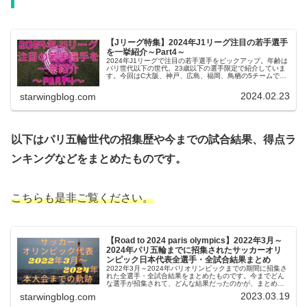
【Jリーグ特集】2024年J1リーグ注目の若手選手
を一挙紹介～Part4～
2024年J1リーグで注目の若手選手をピックアップ。年齢は
パリ世代以下の世代。23歳以下の選手限定で紹介していま
す。今回はC大阪、神戸、広島、福岡、鳥栖の5チームで
す！
2024.02.23
starwingblog.com
以下はパリ五輪世代の招集歴や今までの試合結果、得点ラ
ンキングなどをまとめたものです。
こちらも是非ご覧ください。
【Road to 2024 paris olympics】2022年3月～
2024年パリ五輪までに招集されたサッカーオリ
ンピック日本代表全選手・全試合結果まとめ
2022年3月～2024年パリオリンピックまでの期間に招集さ
れた全選手・全試合結果をまとめたものです。今までどん
な選手が招集されて、どんな結果だったのかが、まとめて
見られるようになってます。おさらいしたい方は是非ご覧
2023.03.19
starwingblog.com
ください。