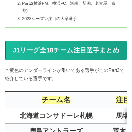
Part2(横浜FM、横浜FC、湘南、新潟、名古屋、京
都)
2023シーズン注目の大卒選手
J1リーグ全18チーム注目選手まとめ
＊黄色のアンダーラインが引いてある選手がこのPart3で
紹介している選手です。
チーム名
注目
北海道コンサドーレ札幌
馬場
鹿島アントラーズ
荒木 