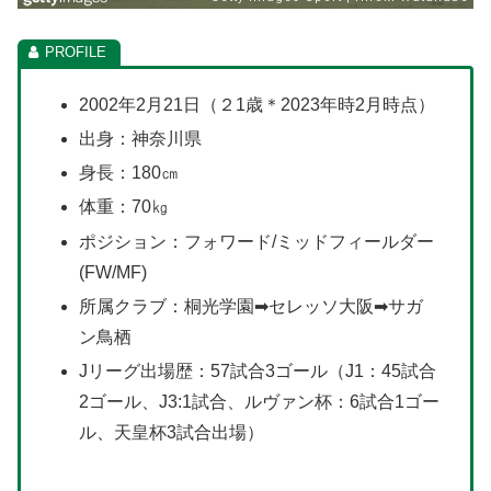
2002年2月21日（２1歳＊2023年時2月時点）
出身：神奈川県
身長：180㎝
体重：70㎏
ポジション：フォワード/ミッドフィールダー
(FW/MF)
所属クラブ：桐光学園➡セレッソ大阪➡サガ
ン鳥栖
Jリーグ出場歴：57試合3ゴール（J1：45試合
2ゴール、J3:1試合、ルヴァン杯：6試合1ゴー
ル、天皇杯3試合出場）