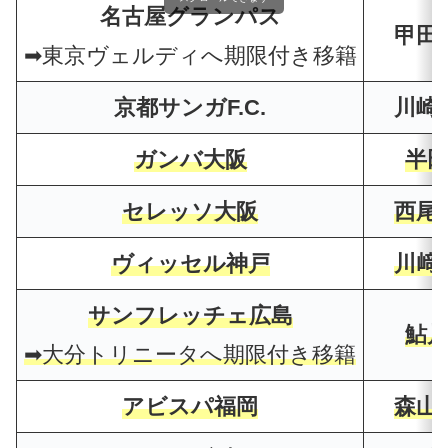
名古屋グランパス
甲田
➡東京ヴェルディへ期限付き移籍
京都サンガF.C.
川崎
ガンバ大阪
半田
セレッソ大阪
西尾
ヴィッセル神戸
川﨑
サンフレッチェ広島
鮎川
➡大分トリニータへ期限付き移籍
アビスパ福岡
森山