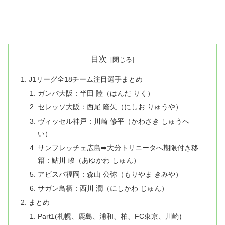
目次
J1リーグ全18チーム注目選手まとめ
ガンバ大阪：半田 陸（はんだ りく）
セレッソ大阪：西尾 隆矢（にしお りゅうや）
ヴィッセル神戸：川崎 修平（かわさき しゅうへ
い）
サンフレッチェ広島➡大分トリニータへ期限付き移
籍：鮎川 峻（あゆかわ しゅん）
アビスパ福岡：森山 公弥（もりやま きみや）
サガン鳥栖：西川 潤（にしかわ じゅん）
まとめ
Part1(札幌、鹿島、浦和、柏、FC東京、川崎)