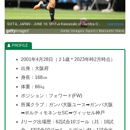
2001年4月28日（２1歳＊2023年時2月時点）
出身：大阪府
身長：168㎝
体重：66㎏
ポジション：フォワード(FW)
所属クラブ：ガンバ大阪ユース➡ガンバ大阪
➡ポルティモネンセSC➡ヴィッセル神戸
Jリーグ出場歴：62試合10ゴール（J1：18試
合、43試合10ゴール、ルヴァン杯：1試合出