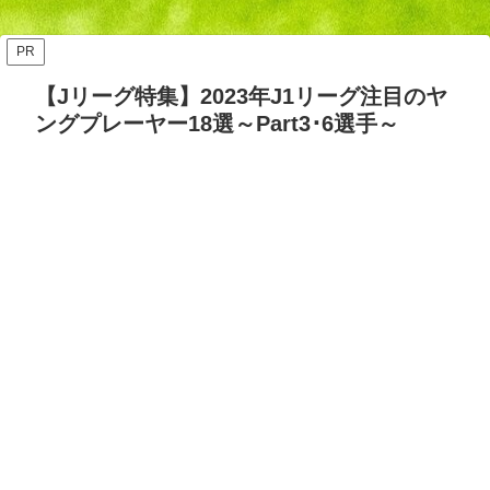
ッズ答え合わせ【Opta検
要・日程・参加カテゴリ【随
証】
時更新】
PR
【Jリーグ特集】2023年J1リーグ注目のヤ
ングプレーヤー18選～Part3･6選手～