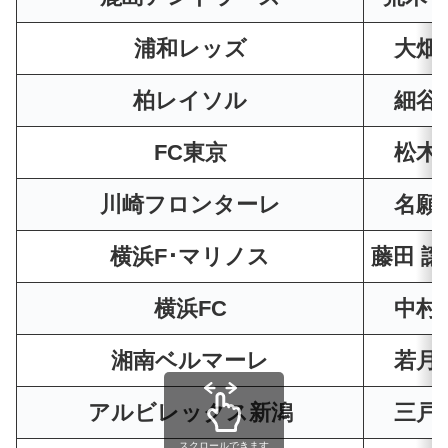
浦和レッズ
大畑
柏レイソル
細谷
FC東京
松木
川崎フロンターレ
名願
横浜F･マリノス
藤田 
横浜FC
中村
湘南ベルマーレ
若月
アルビレックス新潟
三戸
スクロールできます