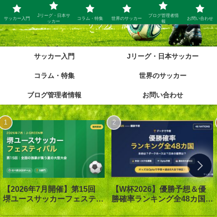
Jリーグ・日本サ
ブログ管理者情
サッカー入門
コラム・特集
世界のサッカー
お問い合わせ
ッカー
報
サッカー脳
サッカー入門
Jリーグ・日本サッカー
コラム・特集
世界のサッカー
ブログ管理者情報
お問い合わせ
【W杯2026】優勝予想＆優
【2026年7月開催】第15回
勝確率ランキング全48カ国｜
堺ユースサッカーフェスティ
優勝は1番人気スペイン｜オ
バル in J-GREEN堺｜大会概