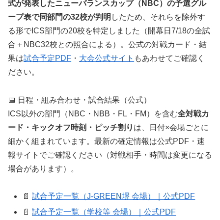
式が発表したニューバランスカップ（NBC）の予選グル
ープ表で同部門の32校が判明
したため、それらを除外す
る形でICS部門の20校を特定しました（開幕日7/18の全試
合＋NBC32校との照合による）。公式の対戦カード・結
果は
試合予定PDF
・
大会公式サイト
もあわせてご確認く
ださい。
📅 日程・組み合わせ・試合結果（公式）
ICS以外の部門（NBC・NBB・FL・FM）を含む
全対戦カ
ード・キックオフ時刻・ピッチ割り
は、日付×会場ごとに
細かく組まれています。最新の確定情報は公式PDF・速
報サイトでご確認ください（対戦相手・時間は変更になる
場合があります）。
📄
試合予定一覧（J-GREEN堺 会場）｜公式PDF
📄
試合予定一覧（学校等 会場）｜公式PDF