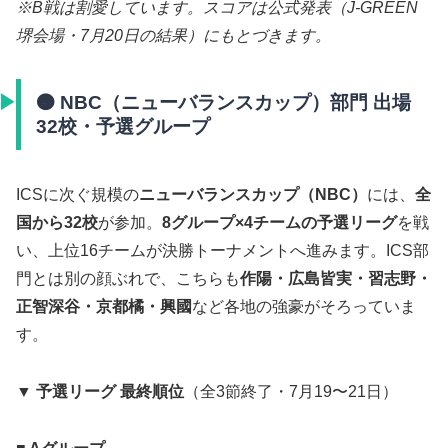
※B戦は割愛しています。スコアは公式発表（J-GREEN
堺会場・7月20日の結果）にもとづきます。
🟠 NBC（ニューバランスカップ）部門 出場
32校・予選グループ
ICSに次ぐ規模の
ニューバランスカップ（NBC）
には、
全
国から32校
が参加。
8グループ×4チームの予選リーグ
を戦
い、上位16チームが決勝トーナメントへ進みます。ICS部
門とは別の顔ぶれで、こちらも
作陽・広島皆実・習志野・
正智深谷・京都橘・興國
など各地の強豪がそろっていま
す。
▼ 予選リーグ 最終順位
（全3節終了・7月19〜21日）