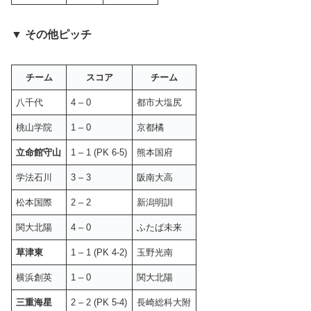
▼ その他ピッチ
チーム
スコア
チーム
八千代
4 – 0
都市大塩尻
桃山学院
1 – 0
京都橘
立命館守山
1 – 1 (PK 6-5)
熊本国府
学法石川
3 – 3
阪南大高
松本国際
2 – 2
新潟明訓
関大北陽
4 – 0
ふたば未来
草津東
1 – 1 (PK 4-2)
玉野光南
横浜創英
1 – 0
関大北陽
三重海星
2 – 2 (PK 5-4)
長崎総科大附