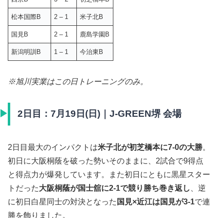
松本国際B
2 – 1
米子北B
国見B
2 – 1
鹿島学園B
新潟明訓B
1 – 1
今治東B
※旭川実業はこの日トレーニングのみ。
2日目：7月19日(日)｜J-GREEN堺 会場
2日目最大のインパクトは
米子北が初芝橋本に7-0の大勝
。
初日に大阪桐蔭を破った勢いそのままに、2試合で9得点
と得点力が爆発しています。また初日にともに黒星スター
トだった
大阪桐蔭が国士舘に2-1で競り勝ち巻き返し
、逆
に初日白星同士の対決となった
国見×近江は国見が3-1
で連
勝を飾りました。