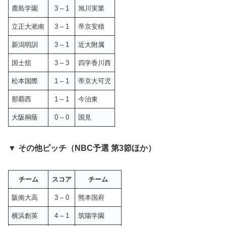
鹿島学園
3 – 1
旭川実業
立正大淞南
3 – 1
帝京安積
新潟明訓
3 – 1
近大附属
国士舘
3 – 3
四学香川西
松本国際
1 – 1
帝京大可児
那覇西
1 – 1
今治東
大阪桐蔭
0 – 0
国見
▼ その他ピッチ（NBC予選 第3節ほか）
チーム
スコア
チーム
阪南大高
3 – 0
熊本国府
横浜創英
4 – 1
筑陽学園