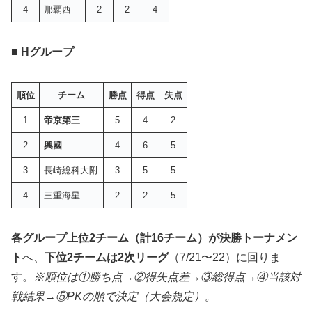
4
那覇西
2
2
4
■ Hグループ
順位
チーム
勝点
得点
失点
1
帝京第三
5
4
2
2
興國
4
6
5
3
長崎総科大附
3
5
5
4
三重海星
2
2
5
各グループ上位2チーム（計16チーム）が決勝トーナメン
ト
へ、
下位2チームは2次リーグ
（7/21〜22）に回りま
す。
※順位は①勝ち点→②得失点差→③総得点→④当該対
戦結果→⑤PKの順で決定（大会規定）。