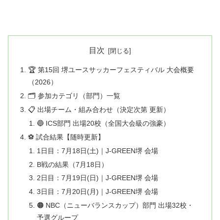
目次
🏆 第15回 堺ユースサッカーフェスティバル 大会概要
（2026）
🗂️ 参加カテゴリ（部門）一覧
📋 出場チーム・組み合わせ（決定次第 更新）
🔵 ICS部門 出場20校（全国大会級の強豪）
⚽ 試合結果【随時更新】
1日目：7月18日(土)｜J-GREEN堺 会場
B戦の結果（7月18日）
2日目：7月19日(日)｜J-GREEN堺 会場
3日目：7月20日(月)｜J-GREEN堺 会場
🟠 NBC（ニューバランスカップ）部門 出場32校・
予選グループ