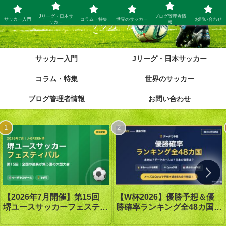
Jリーグ・日本サ
ブログ管理者情
サッカー入門
コラム・特集
世界のサッカー
お問い合わせ
ッカー
報
サッカー脳
サッカー入門
Jリーグ・日本サッカー
コラム・特集
世界のサッカー
ブログ管理者情報
お問い合わせ
【W杯2026】優勝予想＆優
【2026年7月開催】第15回
勝確率ランキング全48カ国｜
堺ユースサッカーフェスティ
優勝は1番人気スペイン｜オ
バル in J-GREEN堺｜大会概