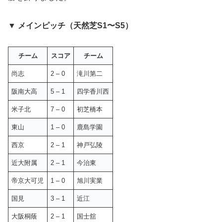
▼ メインピッチ（天然芝S1〜S5）
チーム
スコア
チーム
尚志
2 – 0
滝川第二
阪南大高
5 – 1
四学香川西
米子北
7 – 0
初芝橋本
東山
1 – 0
鹿島学園
西京
2 – 1
神戸弘陵
近大附属
2 – 1
今治東
帝京大可児
1 – 0
旭川実業
国見
3 – 1
近江
大阪桐蔭
2 – 1
国士舘