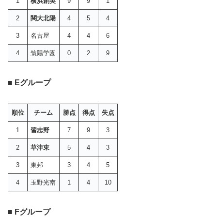
1
横浜創英
9
9
1
2
関大北陽
4
5
4
3
名古屋
4
4
6
4
筑陽学園
0
2
9
■ Eグループ
順位
チーム
勝点
得点
失点
1
習志野
7
9
3
2
草津東
5
4
3
3
東邦
3
4
5
4
玉野光南
1
4
10
■ Fグループ