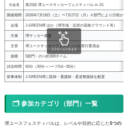
大会名
第15回 堺ユースサッカーフェスティバル in JG
開催期間
2026年7月18日（土）〜7月27日（月）※部門により日程が
会場
J-GREEN堺 ほか（堺市域・近郊の高校グラウンド等）
主催
堺サッカー連盟
主管
堺ユースサッカーフェスティバル実行委員会
スクロールできます
規模
5部門・のべ約300チーム
試合時間
60分（30分−ハーフ5分−30分）
医事体制
J-GREEN堺に医師・看護師・柔道整復師を配置
🗂️ 参加カテゴリ（部門）一覧
堺ユースフェスティバルは、レベルや目的に応じた
5つの