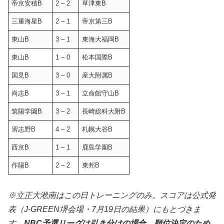
帝京安積B
2 – 2
草津東B
三重海星B
2 – 1
帝京第三B
東山B
3 – 1
東海大福岡B
東山B
1 – 0
松本国際B
国見B
3 – 0
産大附属B
尚志B
3 – 1
立命館守山B
筑陽学園B
3 – 2
長崎総科大附B
習志野B
4 – 2
札幌大谷B
西京B
1 – 1
鹿島学園B
作陽B
2 – 2
東邦B
※立正大淞南はこの日トレーニングのみ。スコアは公式発
表（J-GREEN堺会場・7月19日の結果）にもとづきま
す。
NBC予選リーグは引き分けの場合、順位決定のため