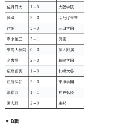
佐野日大
1 – 0
大阪学院
興國
2 – 0
ふたば未来
作陽
3 – 0
三田学園
帝京第三
3 – 1
興國
東海大福岡
0 – 0
産大附属
名古屋
2 – 0
筑陽学園
広島皆実
1 – 0
札幌大谷
正智深谷
2 – 0
東海学園
那覇西
1 – 1
神戸弘陵
習志野
2 – 0
東邦
▼ B戦