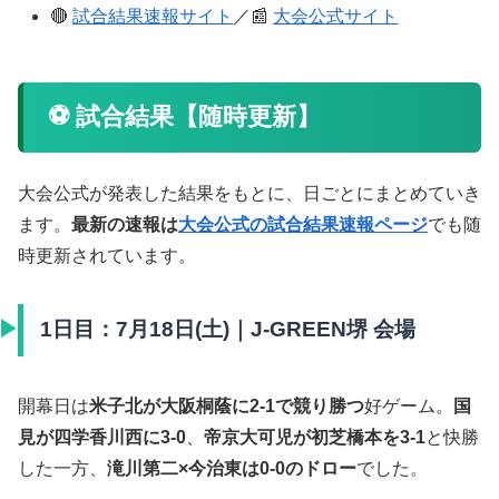
🔴
試合結果速報サイト
／📰
大会公式サイト
⚽ 試合結果【随時更新】
大会公式が発表した結果をもとに、日ごとにまとめていき
ます。
最新の速報は
大会公式の試合結果速報ページ
でも随
時更新されています。
1日目：7月18日(土)｜J-GREEN堺 会場
開幕日は
米子北が大阪桐蔭に2-1で競り勝つ
好ゲーム。
国
見が四学香川西に3-0
、
帝京大可児が初芝橋本を3-1
と快勝
した一方、
滝川第二×今治東は0-0のドロー
でした。