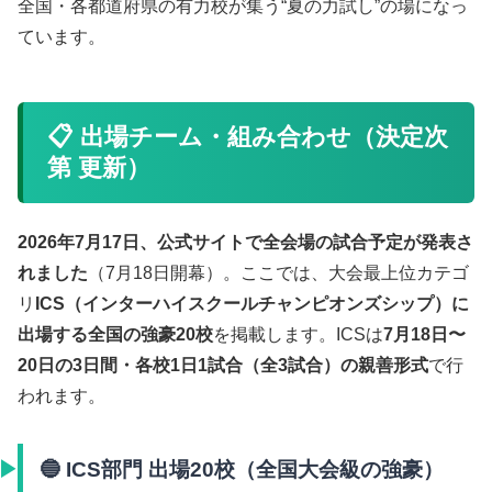
全国・各都道府県の有力校が集う“夏の力試し”の場になっ
ています。
📋 出場チーム・組み合わせ（決定次
第 更新）
2026年7月17日、公式サイトで全会場の試合予定が発表さ
れました
（7月18日開幕）。ここでは、大会最上位カテゴ
リ
ICS（インターハイスクールチャンピオンズシップ）に
出場する全国の強豪20校
を掲載します。ICSは
7月18日〜
20日の3日間・各校1日1試合（全3試合）の親善形式
で行
われます。
🔵 ICS部門 出場20校（全国大会級の強豪）