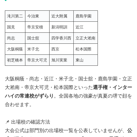
滝川第二
今治東
近大附属
鹿島学園
国見
帝京安積
新潟明訓
近江
尚志
国士舘
四学香川西
立正大淞南
大阪桐蔭
米子北
西京
松本国際
初芝橋本
帝京大可児
旭川実業
東山
大阪桐蔭・尚志・近江・米子北・国士舘・鹿島学園・立正
大淞南・帝京大可児・松本国際といった
選手権・インター
ハイの常連校がずらり
。全国各地の強豪が真夏の堺で顔を
合わせます。
📌 出場校の確認方法
大会公式は部門別の出場校一覧を公表していませんが、
公