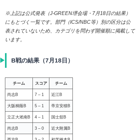
※上記は公式発表（J-GREEN堺会場・7月18日の結果）
にもとづく一覧です。部門（ICS/NBC等）別の区分は公
表されていないため、カテゴリを問わず開催順に掲載して
います。
B戦の結果（7月18日）
チーム
スコア
チーム
尚志B
7 – 1
近江B
大阪桐蔭B
5 – 1
帝京安積B
立正大淞南B
4 – 1
国士舘B
尚志B
3 – 0
近大附属B
西京B
3 – 2
初芝橋本B