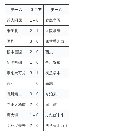
チーム
スコア
チーム
近大附属
1 – 0
鹿島学園
米子北
2 – 1
大阪桐蔭
国見
3 – 0
四学香川西
松本国際
2 – 0
西京
新潟明訓
1 – 0
帝京安積
帝京大可児
3 – 1
初芝橋本
近江
1 – 0
尚志
滝川第二
0 – 0
今治東
立正大淞南
2 – 0
国士舘
商大堺
1 – 0
ふたば未来
ふたば未来
2 – 0
四学香川西B