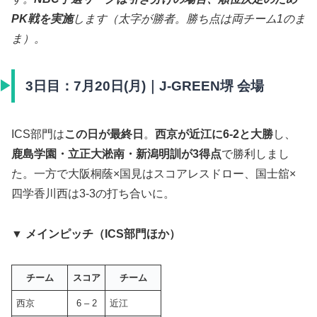
PK戦を実施
します（太字が勝者。勝ち点は両チーム1のま
ま）。
3日目：7月20日(月)｜J-GREEN堺 会場
ICS部門は
この日が最終日
。
西京が近江に6-2と大勝
し、
鹿島学園・立正大淞南・新潟明訓が3得点
で勝利しまし
た。一方で大阪桐蔭×国見はスコアレスドロー、国士舘×
四学香川西は3-3の打ち合いに。
▼ メインピッチ（ICS部門ほか）
チーム
スコア
チーム
西京
6 – 2
近江