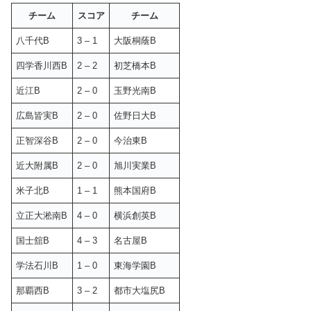
チーム
スコア
チーム
八千代B
3 – 1
大阪桐蔭B
四学香川西B
2 – 2
初芝橋本B
近江B
2 – 0
玉野光南B
広島皆実B
2 – 0
佐野日大B
正智深谷B
2 – 0
今治東B
近大附属B
2 – 0
旭川実業B
米子北B
1 – 1
熊本国府B
立正大淞南B
4 – 0
横浜創英B
国士舘B
4 – 3
名古屋B
学法石川B
1 – 0
東海学園B
那覇西B
3 – 2
都市大塩尻B