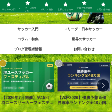
Jリーグ・日本サ
ブログ管理者情
サッカー入門
コラム・特集
世界のサッカー
お問い合わせ
ッカー
報
サッカー脳
サッカー入門
Jリーグ・日本サッカー
コラム・特集
世界のサッカー
ブログ管理者情報
お問い合わせ
【W杯2026】優勝予想＆優
【2026年7月開催】第15回
勝確率ランキング全48カ国｜
堺ユースサッカーフェスティ
優勝は1番人気スペイン｜オ
バル in J-GREEN堺｜大会概