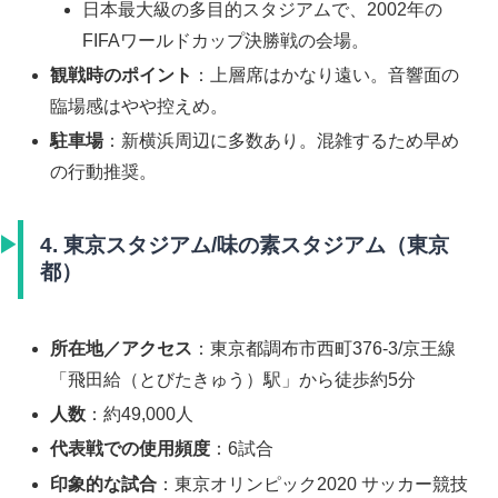
日本最大級の多目的スタジアムで、2002年の
FIFAワールドカップ決勝戦の会場。
観戦時のポイント
：上層席はかなり遠い。音響面の
臨場感はやや控えめ。
駐車場
：新横浜周辺に多数あり。混雑するため早め
の行動推奨。
4. 東京スタジアム/味の素スタジアム（東京
都）
所在地／アクセス
：東京都調布市西町376-3/京王線
「飛田給（とびたきゅう）駅」から徒歩約5分
人数
：約49,000人
代表戦での使用頻度
：6試合
印象的な試合
：東京オリンピック2020 サッカー競技