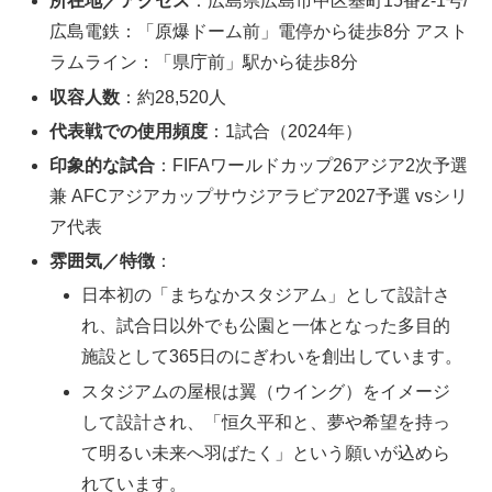
所在地／アクセス
：広島県広島市中区基町15番2-1号/
広島電鉄：「原爆ドーム前」電停から徒歩8分 アスト
ラムライン：「県庁前」駅から徒歩8分
収容人数
：約28,520人
代表戦での使用頻度
：1試合（2024年）
印象的な試合
：FIFAワールドカップ26アジア2次予選
兼 AFCアジアカップサウジアラビア2027予選 vsシリ
ア代表
雰囲気／特徴
：
日本初の「まちなかスタジアム」として設計さ
れ、試合日以外でも公園と一体となった多目的
施設として365日のにぎわいを創出しています。
スタジアムの屋根は翼（ウイング）をイメージ
して設計され、「恒久平和と、夢や希望を持っ
て明るい未来へ羽ばたく」という願いが込めら
れています。