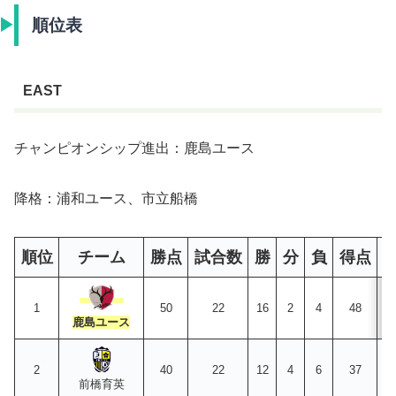
順位表
EAST
チャンピオンシップ進出：鹿島ユース
降格：浦和ユース、市立船橋
順位
チーム
勝点
試合数
勝
分
負
得点
1
50
22
16
2
4
48
鹿島ユース
2
40
22
12
4
6
37
前橋育英