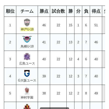
順位
チーム
勝点
試合数
勝
分
負
得点
失
1
46
22
15
1
6
51
3
神戸U-18
2
41
22
13
2
7
46
3
鳥栖U-18
3
40
22
12
4
6
40
3
広島ユース
4
39
22
12
3
7
40
2
G大阪ユース
5
38
22
12
2
8
49
2
神村学園