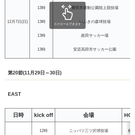
13時
豊田市運動公園陸上競技場
12月7日(日)
13時
いぶきの森球技場
スクロールできます
13時
政田サッカー場
13時
安芸高田市サッカー公園
第20節(11月29日～30日)
EAST
日時
kick off
会場
HO
12時
ニッパツ三ツ沢球技場
横浜