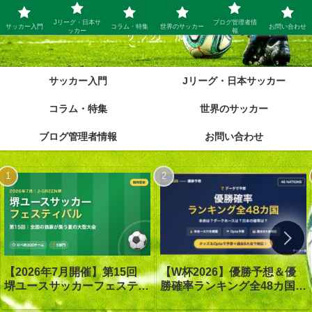
Jリーグ・日本サ
ブログ管理者情
サッカー入門
コラム・特集
世界のサッカー
お問い合わせ
ッカー
報
サッカー脳
サッカー入門
Jリーグ・日本サッカー
コラム・特集
世界のサッカー
ブログ管理者情報
お問い合わせ
【W杯2026】優勝予想＆優
【2026年7月開催】第15回
勝確率ランキング全48カ国｜
堺ユースサッカーフェスティ
優勝は1番人気スペイン｜オ
バル in J-GREEN堺｜大会概