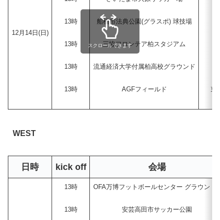
13時
船橋市法典公園(グラスポ) 球技場
12月14日(日)
13時
三協フロンテア柏スタジアム
スクロールできます
13時
流通経済大学付属柏高校グラウンド
13時
AGFフィールド
東
WEST
日時
kick off
会場
13時
OFA万博フットボールセンター グラウンド
13時
安芸高田市サッカー公園