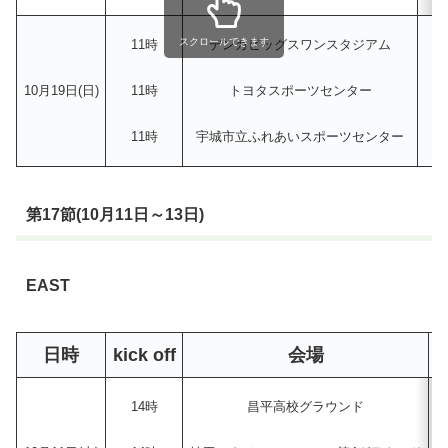
スクロールできます
11時
デンカビッグスワンスタジアム
10月19日(日)
11時
トヨタスポーツセンター
11時
宇城市立ふれあいスポーツセンター
第17節(10月11日～13日)
EAST
日時
kick off
会場
14時
昌平高校グラウンド