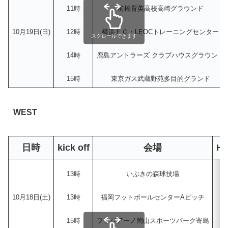
11時
前橋育英高校高崎グラウンド
10月19日(日)
12時
横浜ＦＣ・LEOCトレーニングセンター
スクロールできます
14時
鹿島アントラーズ クラブハウスグラウンド
15時
東京ガス武蔵野苑多目的グランド
WEST
日時
kick off
会場
H
13時
いぶきの森球技場
10月18日(土)
13時
福岡フットボールセンターAピッチ
15時
ファジアーノ岡山スポーツパーク寄島