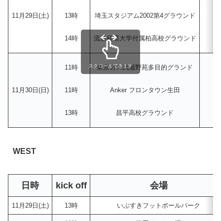
11月29日(土)
13時
埼玉スタジアム2002第4グラウンド
浦
14時
流通経済大学付属柏高校グラウンド
スクロールできます
11時
東京ガス武蔵野苑多目的グランド
FC
11月30日(日)
11時
Anker フロンタウン生田
川
13時
昌平高校グラウンド
WEST
日時
kick off
会場
11月29日(土)
13時
いぶすきフットボールパーク