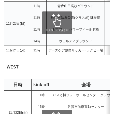
11時
青森山田高校グラウンド
11時
船橋市法典公園(グラスポ) 球技場
11月23日(日)
11時
ゼロワットパワーフィールド柏
スクロールできます
14時
ヴェルディグラウンド
東
11月24日(月)
11時
アースケア敷島サッカー･ラグビー場
WEST
日時
kick off
会場
11時
OFA万博フットボールセンター グラウン
11時
佐賀市健康運動センター
11月22日(土)