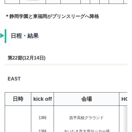
＊静岡学園と東福岡がプリンスリーグへ降格
日程・結果
第22節(12月14日)
EAST
日時
kick off
会場
HO
13時
昌平高校グラウンド
13時
さいたま市大原サッカー場
浦