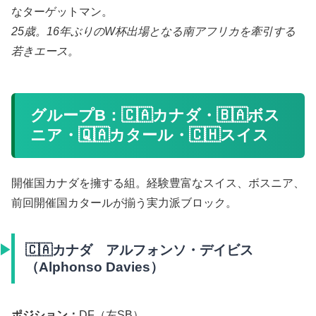
なターゲットマン。
25歳。16年ぶりのW杯出場となる南アフリカを牽引する
若きエース。
グループB：🇨🇦カナダ・🇧🇦ボス
ニア・🇶🇦カタール・🇨🇭スイス
開催国カナダを擁する組。経験豊富なスイス、ボスニア、
前回開催国カタールが揃う実力派ブロック。
🇨🇦カナダ アルフォンソ・デイビス
（Alphonso Davies）
ポジション：
DF（左SB）