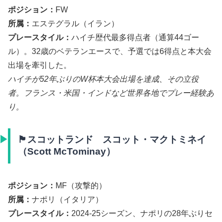
ポジション：
FW
所属：
エステグラル（イラン）
プレースタイル：
ハイチ歴代最多得点者（通算44ゴー
ル）。32歳のベテランエースで、予選では6得点と本大会
出場を牽引した。
ハイチが52年ぶりのW杯本大会出場を達成、その立役
者。フランス・米国・インドなど世界各地でプレー経験あ
り。
🏴󠁧󠁢󠁳󠁣󠁴󠁿スコットランド スコット・マクトミネイ
（Scott McTominay）
ポジション：
MF（攻撃的）
所属：
ナポリ（イタリア）
プレースタイル：
2024-25シーズン、ナポリの28年ぶりセ