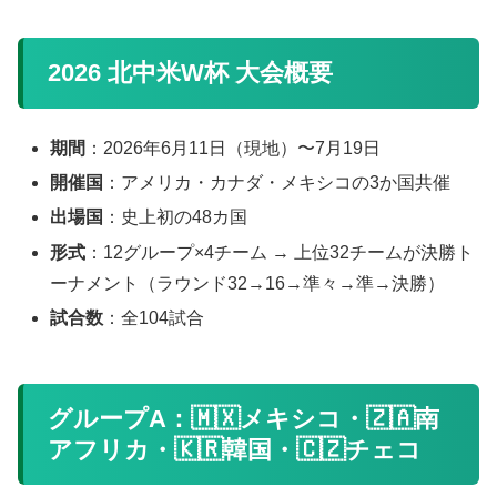
2026 北中米W杯 大会概要
期間
：2026年6月11日（現地）〜7月19日
開催国
：アメリカ・カナダ・メキシコの3か国共催
出場国
：史上初の48カ国
形式
：12グループ×4チーム → 上位32チームが決勝ト
ーナメント（ラウンド32→16→準々→準→決勝）
試合数
：全104試合
グループA：🇲🇽メキシコ・🇿🇦南
アフリカ・🇰🇷韓国・🇨🇿チェコ