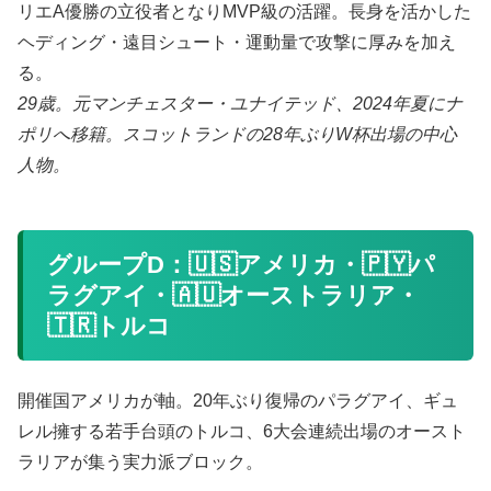
リエA優勝の立役者となりMVP級の活躍。長身を活かした
ヘディング・遠目シュート・運動量で攻撃に厚みを加え
る。
29歳。元マンチェスター・ユナイテッド、2024年夏にナ
ポリへ移籍。スコットランドの28年ぶりW杯出場の中心
人物。
グループD：🇺🇸アメリカ・🇵🇾パ
ラグアイ・🇦🇺オーストラリア・
🇹🇷トルコ
開催国アメリカが軸。20年ぶり復帰のパラグアイ、ギュ
レル擁する若手台頭のトルコ、6大会連続出場のオースト
ラリアが集う実力派ブロック。