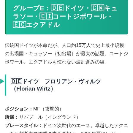
グループE：🇩🇪ドイツ・🇨🇼キュ
ラソー・🇨🇮コートジボワール・
🇪🇨エクアドル
伝統国ドイツが本命だが、人口約15万人で史上最小規模
の出場国・キュラソー（初出場）が最大の話題。コートジ
ボワール、エクアドルも侮れない波乱含みの組。
🇩🇪ドイツ フロリアン・ヴィルツ
（Florian Wirtz）
ポジション：
MF（攻撃的）
所属：
リバプール（イングランド）
プレースタイル：
ドイツ次世代のエース。卓越したテクニ