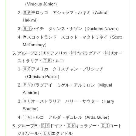
（Vinícius Júnior）
🇲🇦モロッコ アシュラフ・ハキミ（Achraf
Hakimi）
🇭🇹ハイチ ダケンス・ナゾン（Duckens Nazon）
🏴󠁧󠁢󠁳󠁣󠁴󠁿スコットランド スコット・マクトミネイ（Scott
McTominay）
グループD：🇺🇸アメリカ・🇵🇾パラグアイ・🇦🇺オー
ストラリア・🇹🇷トルコ
🇺🇸アメリカ クリスチャン・プリシッチ
（Christian Pulisic）
🇵🇾パラグアイ ミゲル・アルミロン（Miguel
Almirón）
🇦🇺オーストラリア ハリー・サウター（Harry
Souttar）
🇹🇷トルコ アルダ・ギュレル（Arda Güler）
グループE：🇩🇪ドイツ・🇨🇼キュラソー・🇨🇮コート
ジボワール・🇪🇨エクアドル