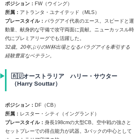
ポジション：
FW（ウイング）
所属：
アトランタ・ユナイテッド（MLS）
プレースタイル：
パラグアイ代表のエース。スピードと運
動量、献身的な守備で攻守両面に貢献。ニューカッスル時
代にプレミアリーグでも活躍した。
32歳。20年ぶりのW杯出場となるパラグアイを牽引する
経験豊富なベテラン。
🇦🇺オーストラリア ハリー・サウター
（Harry Souttar）
ポジション：
DF（CB）
所属：
レスター・シティ（イングランド）
プレースタイル：
身長198cmの大型CB。空中戦の強さと
セットプレーでの得点能力が武器。3バックの中心として