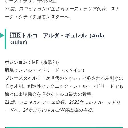
オーストラリア守備の柱。
27歳。スコットランド生まれオーストラリア代表。スト
ーク・シティを経てレスターへ。
🇹🇷トルコ アルダ・ギュレル（Arda
Güler）
ポジション：
MF（攻撃的）
所属：
レアル・マドリード（スペイン）
プレースタイル：
「次世代のメッシ」と称される左利きの
若き才能。創造性とテクニックでレアル・マドリードでも
徐々に出場機会を増やすトルコ最大の希望。
21歳。フェネルバフチェ出身、2023年にレアル・マドリ
ードへ。24年ぶりのトルコW杯出場の主役。