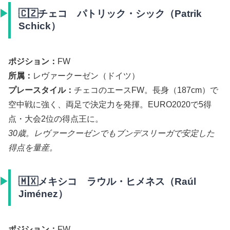
🇨🇿チェコ パトリック・シック（Patrik
Schick）
ポジション：
FW
所属：
レヴァークーゼン（ドイツ）
プレースタイル：
チェコのエースFW。長身（187cm）で
空中戦に強く、両足で決定力を発揮。EURO2020で5得
点・大会2位の得点王に。
30歳。レヴァークーゼンでもブンデスリーガで安定した
得点を量産。
🇲🇽メキシコ ラウル・ヒメネス（Raúl
Jiménez）
ポジション：
FW