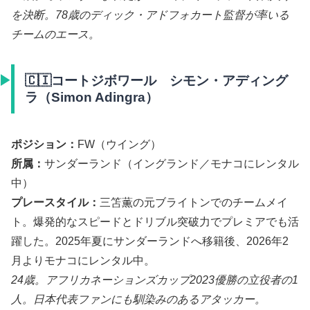
を決断。78歳のディック・アドフォカート監督が率いる
チームのエース。
🇨🇮コートジボワール シモン・アディング
ラ（Simon Adingra）
ポジション：
FW（ウイング）
所属：
サンダーランド（イングランド／モナコにレンタル
中）
プレースタイル：
三笘薫の元ブライトンでのチームメイ
ト。爆発的なスピードとドリブル突破力でプレミアでも活
躍した。2025年夏にサンダーランドへ移籍後、2026年2
月よりモナコにレンタル中。
24歳。アフリカネーションズカップ2023優勝の立役者の1
人。日本代表ファンにも馴染みのあるアタッカー。