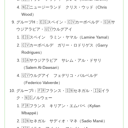
🇳🇿ニュージーランド クリス・ウッド（Chris
Wood）
グループH：🇪🇸スペイン・🇨🇻カーボベルデ・🇸🇦サ
ウジアラビア・🇺🇾ウルグアイ
🇪🇸スペイン ラミン・ヤマル（Lamine Yamal）
🇨🇻カーボベルデ ガリー・ロドリゲス（Garry
Rodrigues）
🇸🇦サウジアラビア サレム・アル・ドサリ
（Salem Al-Dawsari）
🇺🇾ウルグアイ フェデリコ・バルベルデ
（Federico Valverde）
グループI：🇫🇷フランス・🇸🇳セネガル・🇮🇶イラ
ク・🇳🇴ノルウェー
🇫🇷フランス キリアン・エムバペ（Kylian
Mbappé）
🇸🇳セネガル サディオ・マネ（Sadio Mané）