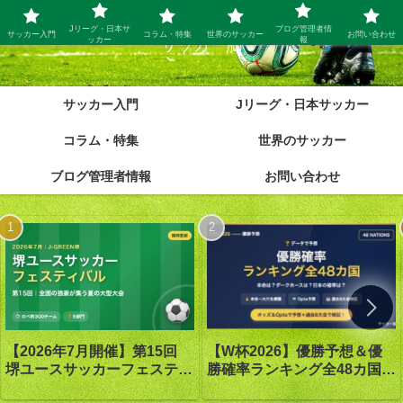
Jリーグ・日本サ
ブログ管理者情
サッカー入門
コラム・特集
世界のサッカー
お問い合わせ
ッカー
報
サッカー脳
サッカー入門
Jリーグ・日本サッカー
コラム・特集
世界のサッカー
ブログ管理者情報
お問い合わせ
【W杯2026】優勝予想＆優
【2026年7月開催】第15回
勝確率ランキング全48カ国｜
堺ユースサッカーフェスティ
優勝は1番人気スペイン｜オ
バル in J-GREEN堺｜大会概