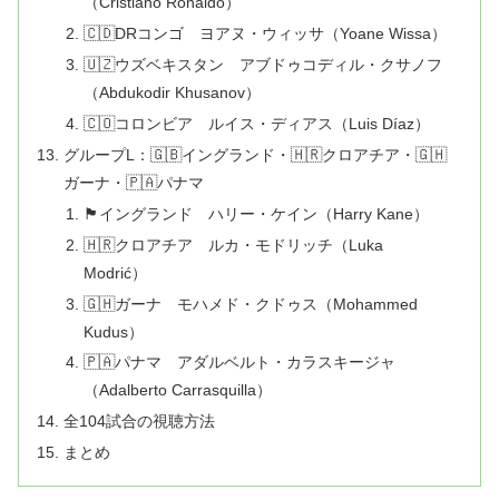
（Cristiano Ronaldo）
🇨🇩DRコンゴ ヨアヌ・ウィッサ（Yoane Wissa）
🇺🇿ウズベキスタン アブドゥコディル・クサノフ
（Abdukodir Khusanov）
🇨🇴コロンビア ルイス・ディアス（Luis Díaz）
グループL：🇬🇧イングランド・🇭🇷クロアチア・🇬🇭
ガーナ・🇵🇦パナマ
🏴󠁧󠁢󠁥󠁮󠁧󠁿イングランド ハリー・ケイン（Harry Kane）
🇭🇷クロアチア ルカ・モドリッチ（Luka
Modrić）
🇬🇭ガーナ モハメド・クドゥス（Mohammed
Kudus）
🇵🇦パナマ アダルベルト・カラスキージャ
（Adalberto Carrasquilla）
全104試合の視聴方法
まとめ