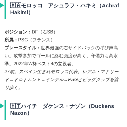
🇲🇦モロッコ アシュラフ・ハキミ（Achraf
Hakimi）
ポジション：
DF（右SB）
所属：
PSG（フランス）
プレースタイル：
世界最強の右サイドバックの呼び声高
い。攻撃参加でゴールに絡む頻度が高く、守備力も高水
準。2022年W杯ベスト4の立役者。
27歳。スペイン生まれモロッコ代表。レアル・マドリー
ド→ドルトムント→インテル→PSGとビッグクラブを渡
り歩く。
🇭🇹ハイチ ダケンス・ナゾン（Duckens
Nazon）