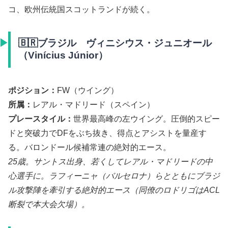
コ、欧州伝統国スコットランドが続く。
🇧🇷ブラジル ヴィニシウス・ジュニオール
（Vinícius Júnior）
ポジション：
FW（ウイング）
所属：
レアル・マドリード（スペイン）
プレースタイル：
世界最高峰の左ウイング。圧倒的スピー
ドと突破力でDFをぶち抜き、得点とアシストを量産す
る。バロンドール候補常連の絶対的エース。
25歳。サントス出身、若くしてレアル・マドリードの中
心選手に。ラフィーニャ（バルセロナ）らとともにブラジ
ル攻撃陣を牽引する絶対的エース（同僚のロドリゴはACL
断裂で本大会欠場）。