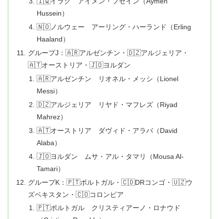
🇮🇶イラク アイメン・フセイン（Aymen
Hussein）
🇳🇴ノルウェー アーリング・ハーランド（Erling
Haaland）
グループJ：🇦🇷アルゼンチン・🇩🇿アルジェリア・
🇦🇹オーストリア・🇯🇴ヨルダン
🇦🇷アルゼンチン リオネル・メッシ（Lionel
Messi）
🇩🇿アルジェリア リヤド・マフレズ（Riyad
Mahrez）
🇦🇹オーストリア ダヴィド・アラバ（David
Alaba）
🇯🇴ヨルダン ムサ・アル・タマリ（Mousa Al-
Tamari）
グループK：🇵🇹ポルトガル・🇨🇩DRコンゴ・🇺🇿ウ
ズベキスタン・🇨🇴コロンビア
🇵🇹ポルトガル クリスティアーノ・ロナウド