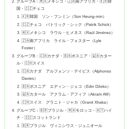
グループA：🇲🇽メキシコ・🇿🇦南アフリカ・🇰🇷韓
国・🇨🇿チェコ
🇰🇷韓国 ソン・フンミン（Son Heung-min）
🇨🇿チェコ パトリック・シック（Patrik Schick）
🇲🇽メキシコ ラウル・ヒメネス（Raúl Jiménez）
🇿🇦南アフリカ ライル・フォスター（Lyle
Foster）
グループB：🇨🇦カナダ・🇧🇦ボスニア・🇶🇦カター
ル・🇨🇭スイス
🇨🇦カナダ アルフォンソ・デイビス（Alphonso
Davies）
🇧🇦ボスニア エディン・ジェコ（Edin Džeko）
🇶🇦カタール アクラム・アフィフ（Akram Afif）
🇨🇭スイス グラニト・ジャカ（Granit Xhaka）
グループC：🇧🇷ブラジル・🇲🇦モロッコ・🇭🇹ハイ
チ・🇸🇨スコットランド
🇧🇷ブラジル ヴィニシウス・ジュニオール