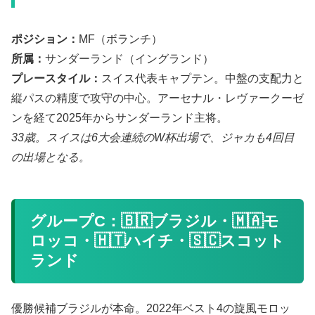
ポジション：
MF（ボランチ）
所属：
サンダーランド（イングランド）
プレースタイル：
スイス代表キャプテン。中盤の支配力と
縦パスの精度で攻守の中心。アーセナル・レヴァークーゼ
ンを経て2025年からサンダーランド主将。
33歳。スイスは6大会連続のW杯出場で、ジャカも4回目
の出場となる。
グループC：🇧🇷ブラジル・🇲🇦モ
ロッコ・🇭🇹ハイチ・🇸🇨スコット
ランド
優勝候補ブラジルが本命。2022年ベスト4の旋風モロッ