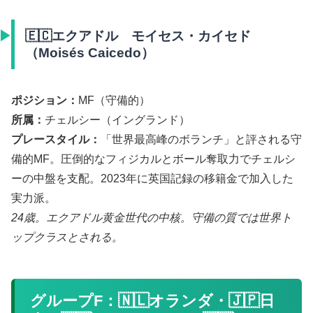
🇪🇨エクアドル モイセス・カイセド
（Moisés Caicedo）
ポジション：
MF（守備的）
所属：
チェルシー（イングランド）
プレースタイル：
「世界最高峰のボランチ」と評される守
備的MF。圧倒的なフィジカルとボール奪取力でチェルシ
ーの中盤を支配。2023年に英国記録の移籍金で加入した
実力派。
24歳。エクアドル黄金世代の中核。守備の質では世界ト
ップクラスとされる。
グループF：🇳🇱オランダ・🇯🇵日