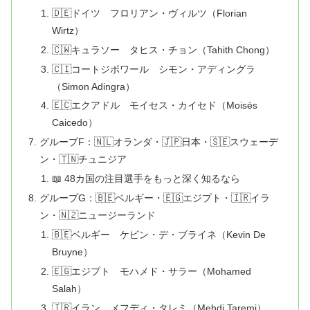
🇩🇪ドイツ フロリアン・ヴィルツ（Florian
Wirtz）
🇨🇼キュラソー タヒス・チョン（Tahith Chong）
🇨🇮コートジボワール シモン・アディングラ
（Simon Adingra）
🇪🇨エクアドル モイセス・カイセド（Moisés
Caicedo）
グループF：🇳🇱オランダ・🇯🇵日本・🇸🇪スウェーデ
ン・🇹🇳チュニジア
📖 48カ国の注目選手をもっと深く知るなら
グループG：🇧🇪ベルギー・🇪🇬エジプト・🇮🇷イラ
ン・🇳🇿ニュージーランド
🇧🇪ベルギー ケビン・デ・ブライネ（Kevin De
Bruyne）
🇪🇬エジプト モハメド・サラー（Mohamed
Salah）
🇮🇷イラン メフディ・タレミ（Mehdi Taremi）