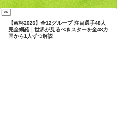
ッズ答え合わせ【Opta検
要・日程・参加カテゴリ【随
証】
時更新】
PR
【W杯2026】全12グループ 注目選手48人
完全網羅｜世界が見るべきスターを全48カ
国から1人ずつ解説