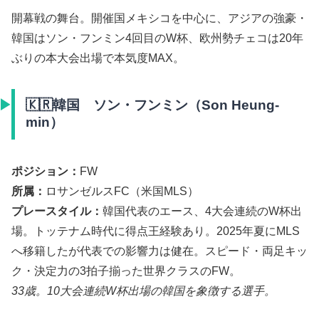
開幕戦の舞台。開催国メキシコを中心に、アジアの強豪・
韓国はソン・フンミン4回目のW杯、欧州勢チェコは20年
ぶりの本大会出場で本気度MAX。
🇰🇷韓国 ソン・フンミン（Son Heung-
min）
ポジション：
FW
所属：
ロサンゼルスFC（米国MLS）
プレースタイル：
韓国代表のエース、4大会連続のW杯出
場。トッテナム時代に得点王経験あり。2025年夏にMLS
へ移籍したが代表での影響力は健在。スピード・両足キッ
ク・決定力の3拍子揃った世界クラスのFW。
33歳。10大会連続W杯出場の韓国を象徴する選手。