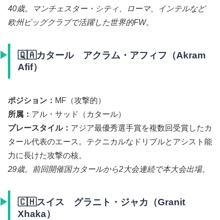
40歳。マンチェスター・シティ、ローマ、インテルなど
欧州ビッグクラブで活躍した世界的FW。
🇶🇦カタール アクラム・アフィフ（Akram
Afif）
ポジション：
MF（攻撃的）
所属：
アル・サッド（カタール）
プレースタイル：
アジア最優秀選手賞を複数回受賞したカ
タール代表のエース。テクニカルなドリブルとアシスト能
力に長けた攻撃の核。
29歳。前回開催国カタールから2大会連続で本大会出場。
🇨🇭スイス グラニト・ジャカ（Granit
Xhaka）