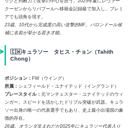
ックと判断力で攻撃の中心を担う。2025年夏にレヴァー
クーゼンからリバプールへ移籍金記録級で加入し、プレミ
アでも頭角を現す。
23歳。10代から完成度の高い攻撃的MF。バロンドール候
補に名前が挙がる若き才能。
🇨🇼キュラソー タヒス・チョン（Tahith
Chong）
ポジション：
FW（ウイング）
所属：
シェフィールド・ユナイテッド（イングランド）
プレースタイル：
元マンチェスター・ユナイテッドのウィ
ンガー。スピードを活かしたドリブル突破が武器。キュラ
ソー出身の唯一の代表選手でもあり、史上最小出場国の象
徴的存在。
26歳。オランダ生まれだが2025年にキュラソー代表入り