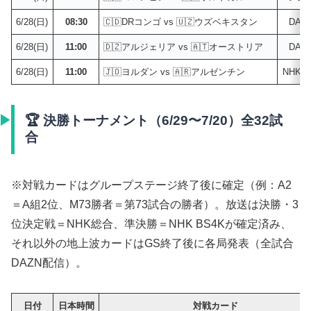
6/28(日)
08:30
🇨🇩DRコンゴ vs 🇺🇿ウズベキスタン
DAZ
6/28(日)
11:00
🇩🇿アルジェリア vs 🇦🇹オーストリア
DAZ
6/28(日)
11:00
🇯🇴ヨルダン vs 🇦🇷アルゼンチン
NHK
🏆 決勝トーナメント（6/29〜7/20）全32試
合
※対戦カードはグループステージ終了後に確定（例：A2
＝A組2位、M73勝者＝第73試合の勝者）。放送は決勝・3
位決定戦＝NHK総合、準決勝＝NHK BS4Kが確定済み、
それ以外の地上波カードはGS終了後に各局発表（全試合
DAZN配信）。
日付
日本時間
対戦カード