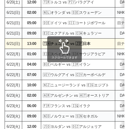
6/20(土)
12:00
🇹🇷トルコ vs 🇵🇾パラグアイ
DAZ
6/21(日)
02:00
🇳🇱オランダ vs 🇸🇪スウェーデン
NHK
6/21(日)
05:00
🇩🇪ドイツ vs 🇨🇮コートジボワール
日テレ
6/21(日)
09:00
🇪🇨エクアドル vs 🇨🇼キュラソー
DAZ
6/21(日)
13:00
🇹🇳チュニジア vs 🇯🇵日本
日テレ
6/22(月)
01:00
🇪🇸スペイン vs 🇸🇦サウジアラビア
NHK
スクロールできます
6/22(月)
04:00
🇧🇪ベルギー vs 🇮🇷イラン
DAZ
6/22(月)
07:00
🇺🇾ウルグアイ vs 🇨🇻カーボベルデ
DAZ
6/22(月)
10:00
🇳🇿ニュージーランド vs 🇪🇬エジプト
DAZ
6/23(火)
02:00
🇦🇷アルゼンチン vs 🇦🇹オーストリア
DAZ
6/23(火)
06:00
🇫🇷フランス vs 🇮🇶イラク
DAZ
6/23(火)
09:00
🇳🇴ノルウェー vs 🇸🇳セネガル
NHK
6/23(火)
12:00
🇯🇴ヨルダン vs 🇩🇿アルジェリア
DAZ