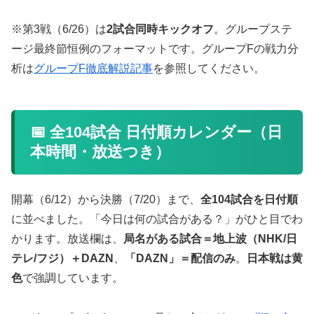
※第3戦（6/26）は
2試合同時キックオフ
。グループステ
ージ最終節恒例のフォーマットです。グループFの戦力分
析は
グループF徹底解説記事
を参照してください。
📅 全104試合 日付順カレンダー（日
本時間・放送つき）
開幕（6/12）から決勝（7/20）まで、
全104試合を日付順
に並べました。「今日は何の試合がある？」がひと目でわ
かります。放送欄は、
局名がある試合＝地上波（NHK/日
テレ/フジ）＋DAZN
、
「DAZN」＝配信のみ
。
日本戦は黄
色
で強調しています。