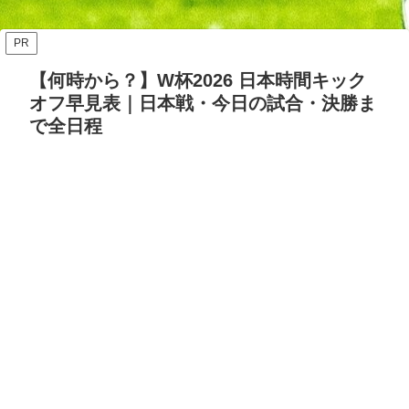
ッズ答え合わせ【Opta検
要・日程・参加カテゴリ【随
証】
時更新】
PR
【何時から？】W杯2026 日本時間キック
オフ早見表｜日本戦・今日の試合・決勝ま
で全日程