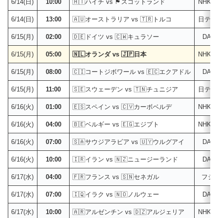
6/14(日)
10:00
🇭🇹ハイチ vs 🏴󠁧󠁢󠁳󠁣󠁴󠁿スコットランド
NHK
6/14(日)
13:00
🇦🇺オーストラリア vs 🇹🇷トルコ
日テレ
6/15(月)
02:00
🇩🇪ドイツ vs 🇨🇼キュラソー
DAZ
6/15(月)
05:00
🇳🇱オランダ vs 🇯🇵日本
NHK
6/15(月)
08:00
🇨🇮コートジボワール vs 🇪🇨エクアドル
DAZ
6/15(月)
11:00
🇸🇪スウェーデン vs 🇹🇳チュニジア
日テレ
6/16(火)
01:00
🇪🇸スペイン vs 🇨🇻カーボベルデ
NHK
6/16(火)
04:00
🇧🇪ベルギー vs 🇪🇬エジプト
NHK
6/16(火)
07:00
🇸🇦サウジアラビア vs 🇺🇾ウルグアイ
DAZ
6/16(火)
10:00
🇮🇷イラン vs 🇳🇿ニュージーランド
DAZ
6/17(水)
04:00
🇫🇷フランス vs 🇸🇳セネガル
フジ
6/17(水)
07:00
🇮🇶イラク vs 🇳🇴ノルウェー
DAZ
6/17(水)
10:00
🇦🇷アルゼンチン vs 🇩🇿アルジェリア
NHK