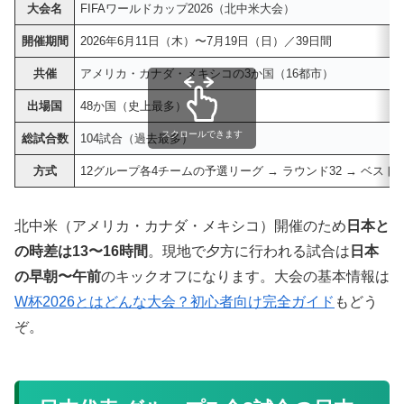
大会名
FIFAワールドカップ2026（北中米大会）
開催期間
2026年6月11日（木）〜7月19日（日）／39日間
共催
アメリカ・カナダ・メキシコの3か国（16都市）
出場国
48か国（史上最多）
スクロールできます
総試合数
104試合（過去最多）
方式
12グループ各4チームの予選リーグ → ラウンド32 → ベスト16
北中米（アメリカ・カナダ・メキシコ）開催のため
日本と
の時差は13〜16時間
。現地で夕方に行われる試合は
日本
の早朝〜午前
のキックオフになります。大会の基本情報は
W杯2026とはどんな大会？初心者向け完全ガイド
もどう
ぞ。