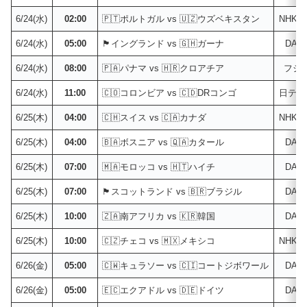
6/24(水)
02:00
🇵🇹ポルトガル vs 🇺🇿ウズベキスタン
NHK
6/24(水)
05:00
🏴󠁧󠁢󠁥󠁮󠁧󠁿イングランド vs 🇬🇭ガーナ
DAZ
6/24(水)
08:00
🇵🇦パナマ vs 🇭🇷クロアチア
フジ
6/24(水)
11:00
🇨🇴コロンビア vs 🇨🇩DRコンゴ
日テレ
6/25(木)
04:00
🇨🇭スイス vs 🇨🇦カナダ
NHK
6/25(木)
04:00
🇧🇦ボスニア vs 🇶🇦カタール
DAZ
6/25(木)
07:00
🇲🇦モロッコ vs 🇭🇹ハイチ
DAZ
6/25(木)
07:00
🏴󠁧󠁢󠁳󠁣󠁴󠁿スコットランド vs 🇧🇷ブラジル
DAZ
6/25(木)
10:00
🇿🇦南アフリカ vs 🇰🇷韓国
DAZ
6/25(木)
10:00
🇨🇿チェコ vs 🇲🇽メキシコ
NHK
6/26(金)
05:00
🇨🇼キュラソー vs 🇨🇮コートジボワール
DAZ
6/26(金)
05:00
🇪🇨エクアドル vs 🇩🇪ドイツ
DAZ