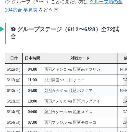
👉 グループ（A〜L）ごとに見たい方は
グループ順の全
104試合 早見表
をどうぞ。
⚽ グループステージ（6/12〜6/28）全72試
合
日付
日本時間
対戦カード
放送
6/12(金)
04:00
🇲🇽メキシコ vs 🇿🇦南アフリカ
NHK
6/12(金)
11:00
🇰🇷韓国 vs 🇨🇿チェコ
DAZ
6/13(土)
04:00
🇨🇦カナダ vs 🇧🇦ボスニア
NHK
6/13(土)
10:00
🇺🇸アメリカ vs 🇵🇾パラグアイ
DAZ
6/14(日)
04:00
🇶🇦カタール vs 🇨🇭スイス
DAZ
6/14(日)
07:00
🇧🇷ブラジル vs 🇲🇦モロッコ
DAZ