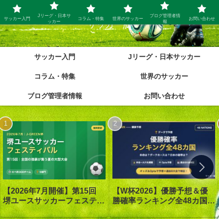
Jリーグ・日本サ
ブログ管理者情
サッカー入門
コラム・特集
世界のサッカー
お問い合わせ
ッカー
報
サッカー脳
サッカー入門
Jリーグ・日本サッカー
コラム・特集
世界のサッカー
ブログ管理者情報
お問い合わせ
【W杯2026】優勝予想＆優
【2026年7月開催】第15回
勝確率ランキング全48カ国｜
堺ユースサッカーフェスティ
優勝は1番人気スペイン｜オ
バル in J-GREEN堺｜大会概