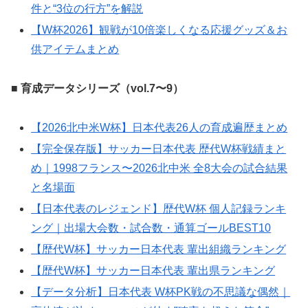
件と“3位の行方”を解説
【W杯2026】観戦が10倍楽しくなる応援グッズ＆お
供アイテムまとめ
■ 育成データシリーズ（vol.7〜9）
【2026北中米W杯】日本代表26人の育成遍歴まとめ
【完全保存版】サッカー日本代表 歴代W杯戦績まと
め｜1998フランス〜2026北中米 全8大会の試合結果
と名場面
【日本代表のレジェンド】歴代W杯 個人記録ランキ
ング｜出場大会数・試合数・通算ゴールBEST10
【歴代W杯】サッカー日本代表 輩出組織ランキング
【歴代W杯】サッカー日本代表 輩出県ランキング
【データ分析】日本代表 W杯PK戦の不思議な偶然｜