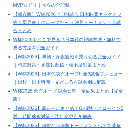
MVPロドリ｜大会の全記録
【保存版】W杯2026 全104試合 日本時間キックオフ
完全早見表｜グループA〜L＋決勝トーナメント全試
合まとめ
W杯2026をどこで見る？日本戦の視聴方法・無料で
見る方法を完全ガイド
【W杯2026】早朝・深夜観戦を乗り切る完全ガイド
｜時差対策・見逃し配信・寝不足対策まとめ
【W杯2026】日本代表グループF 全3試合プレビュー
｜日程・日本時間・見どころを試合別に解説
W杯2026 全グループ 試合日程・全結果まとめ【完全
版】
【W杯2026】新ルールまとめ｜GK8秒・スローイン5
秒…時間稼ぎ対策と注目変更点を解説
【W杯2026】何位なら決勝トーナメントへ？突破条