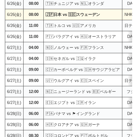
6/26(金)
08:00
🇹🇳チュニジア vs 🇳🇱オランダ
DAZ
6/26(金)
08:00
🇯🇵日本 vs 🇸🇪スウェーデン
NHK
6/26(金)
11:00
🇹🇷トルコ vs 🇺🇸アメリカ
日テレ
6/26(金)
11:00
🇵🇾パラグアイ vs 🇦🇺オーストラリア
DAZ
6/27(土)
04:00
🇳🇴ノルウェー vs 🇫🇷フランス
NHK
6/27(土)
04:00
🇸🇳セネガル vs 🇮🇶イラク
DAZ
6/27(土)
09:00
🇨🇻カーボベルデ vs 🇸🇦サウジアラビア
DAZ
6/27(土)
09:00
🇺🇾ウルグアイ vs 🇪🇸スペイン
日テレ
6/27(土)
12:00
🇳🇿ニュージーランド vs 🇧🇪ベルギー
フジ
6/27(土)
12:00
🇪🇬エジプト vs 🇮🇷イラン
DAZ
6/28(日)
06:00
🇵🇦パナマ vs 🏴󠁧󠁢󠁥󠁮󠁧󠁿イングランド
DAZ
6/28(日)
06:00
🇭🇷クロアチア vs 🇬🇭ガーナ
DAZ
6/28(日)
08:30
🇨🇴コロンビア vs 🇵🇹ポルトガル
フジ