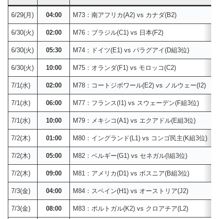
6/29(月)
04:00
M73：南アフリカ(A2) vs カナダ(B2)
6/30(火)
02:00
M76：ブラジル(C1) vs 日本(F2)
6/30(火)
05:30
M74：ドイツ(E1) vs パラグアイ(D組3位)
6/30(火)
10:00
M75：オランダ(F1) vs モロッコ(C2)
7/1(水)
02:00
M78：コートジボワール(E2) vs ノルウェー(I2)
7/1(水)
06:00
M77：フランス(I1) vs スウェーデン(F組3位)
7/1(水)
10:00
M79：メキシコ(A1) vs エクアドル(E組3位)
7/2(木)
01:00
M80：イングランド(L1) vs コンゴ民主(K組3位)
7/2(木)
05:00
M82：ベルギー(G1) vs セネガル(I組3位)
7/2(木)
09:00
M81：アメリカ(D1) vs ボスニア(B組3位)
7/3(金)
04:00
M84：スペイン(H1) vs オーストリア(J2)
7/3(金)
08:00
M83：ポルトガル(K2) vs クロアチア(L2)