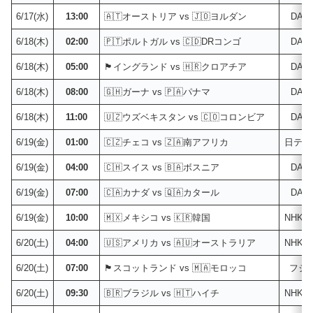
6/17(水)
13:00
🇦🇹オーストリア vs 🇯🇴ヨルダン
DAZ
6/18(木)
02:00
🇵🇹ポルトガル vs 🇨🇩DRコンゴ
DAZ
6/18(木)
05:00
🏴󠁧󠁢󠁥󠁮󠁧󠁿イングランド vs 🇭🇷クロアチア
DAZ
6/18(木)
08:00
🇬🇭ガーナ vs 🇵🇦パナマ
DAZ
6/18(木)
11:00
🇺🇿ウズベキスタン vs 🇨🇴コロンビア
DAZ
6/19(金)
01:00
🇨🇿チェコ vs 🇿🇦南アフリカ
日テレ
6/19(金)
04:00
🇨🇭スイス vs 🇧🇦ボスニア
DAZ
6/19(金)
07:00
🇨🇦カナダ vs 🇶🇦カタール
DAZ
6/19(金)
10:00
🇲🇽メキシコ vs 🇰🇷韓国
NHK
6/20(土)
04:00
🇺🇸アメリカ vs 🇦🇺オーストラリア
NHK
6/20(土)
07:00
🏴󠁧󠁢󠁳󠁣󠁴󠁿スコットランド vs 🇲🇦モロッコ
フジ
6/20(土)
09:30
🇧🇷ブラジル vs 🇭🇹ハイチ
NHK