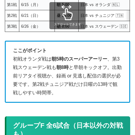
第1戦
6/15（月）
朝 5:00
日本 vs オランダ 🇳🇱
N
第2戦
6/21（日）
昼 13:00
日本 vs チュニジア 🇹🇳
日
スクロールできます
第3戦
6/26（金）
朝 8:00
日本 vs スウェーデン 🇸🇪
N
ここがポイント
初戦オランダ戦は
朝5時のスーパーアーリー
、第3
戦スウェーデン戦も
朝8時
と早朝キックオフ。出勤
前リアタイ視聴か、録画 or 見逃し配信の選択が必
要です。第2戦チュニジア戦だけ日曜の13時で観
戦しやすい時間帯。
グループF 全6試合（日本以外の対戦
も）