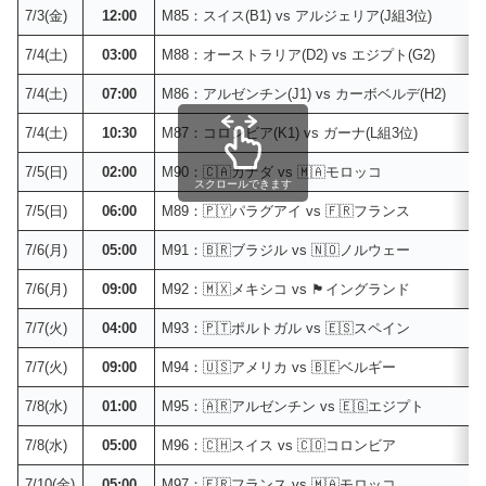
7/3(金)
12:00
M85：スイス(B1) vs アルジェリア(J組3位)
7/4(土)
03:00
M88：オーストラリア(D2) vs エジプト(G2)
7/4(土)
07:00
M86：アルゼンチン(J1) vs カーボベルデ(H2)
7/4(土)
10:30
M87：コロンビア(K1) vs ガーナ(L組3位)
7/5(日)
02:00
M90：🇨🇦カナダ vs 🇲🇦モロッコ
スクロールできます
7/5(日)
06:00
M89：🇵🇾パラグアイ vs 🇫🇷フランス
7/6(月)
05:00
M91：🇧🇷ブラジル vs 🇳🇴ノルウェー
7/6(月)
09:00
M92：🇲🇽メキシコ vs 🏴󠁧󠁢󠁥󠁮󠁧󠁿イングランド
7/7(火)
04:00
M93：🇵🇹ポルトガル vs 🇪🇸スペイン
7/7(火)
09:00
M94：🇺🇸アメリカ vs 🇧🇪ベルギー
7/8(水)
01:00
M95：🇦🇷アルゼンチン vs 🇪🇬エジプト
7/8(水)
05:00
M96：🇨🇭スイス vs 🇨🇴コロンビア
7/10(金)
05:00
M97：🇫🇷フランス vs 🇲🇦モロッコ