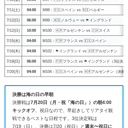
7/11(土)
04:00
M98：🇪🇸スペイン vs 🇧🇪ベルギー
7/12(日)
06:00
M99：🇳🇴ノルウェー vs 🏴󠁧󠁢󠁥󠁮󠁧󠁿イングランド
7/12(日)
10:00
M100：🇦🇷アルゼンチン vs 🇨🇭スイス
7/15(水)
04:00
M101：🇫🇷フランス vs 🇪🇸スペイン
7/16(木)
04:00
M102：🏴󠁧󠁢󠁥󠁮󠁧󠁿イングランド vs 🇦🇷アルゼンチン
7/19(日)
06:00
M103：🇫🇷フランス vs 🏴󠁧󠁢󠁥󠁮󠁧󠁿イングランド（3位
7/20(月)
04:00
M104：🇪🇸スペイン vs 🇦🇷アルゼンチン（決勝
決勝は海の日の早朝
決勝戦は
7月20日（月・祝「海の日」）の朝4:00
キックオフ
。祝日なので、早起きしてリアタイ観
戦できるベストな日程です。3位決定戦は
7/19（日）、決勝は7/20（祝日）と
週末〜祝日に