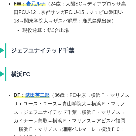
FW：
岩元ルナ
（24歳：太陽SC→ディアブロッサ高
田FCU-12→京都サンガF.C.U-15→ジュビロ磐田U-
18→関東学院大→ザスパ群馬：鹿児島県出身）
現役通算：4試合出場
ジェフユナイテッド千葉
横浜FC
DF：
武田英二郎
（36歳：FC中原→横浜Ｆ・マリノス
Ｊｒユース・ユース→青山学院大→横浜Ｆ・マリノ
ス→ジェフユナイテッド千葉→横浜Ｆ・マリノス→
ガイナーレ鳥取→横浜Ｆ・マリノス→アビスパ福岡
→横浜Ｆ・マリノス→湘南ベルマーレ→横浜ＦＣ：