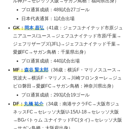
ル神戸→セレッソ大阪→サガン鳥栖：福岡県出身）
プロ通算成績：489試合27ゴール
日本代表通算：1試合出場
GK：
岡本 昌弘
（41歳：ジェフユナイテッド市原ジュ
ニアユース/ユース→ジェフユナイテッド市原/千葉→
ジェフリザーブズ(JFL)→ジェフユナイテッド千葉→
愛媛FC→サガン鳥栖：千葉県出身）
プロ通算成績：440試合出場
MF：
森谷 賢太郎
（36歳：横浜F・マリノスユース→
筑波大→横浜F・マリノス→川崎フロンターレ→ジュ
ビロ磐田→愛媛FC→サガン鳥栖：神奈川県出身）
プロ通算成績：293試合19ゴール
DF：
丸橋 祐介
（34歳：南港サクラFC→大阪市ジュ
ネッスFC→セレッソ大阪U-15/U-18→セレッソ大阪
→BGパトゥム ユナイテッドFC(タイ)→セレッソ大阪
→サガン鳥栖：大阪府出身）