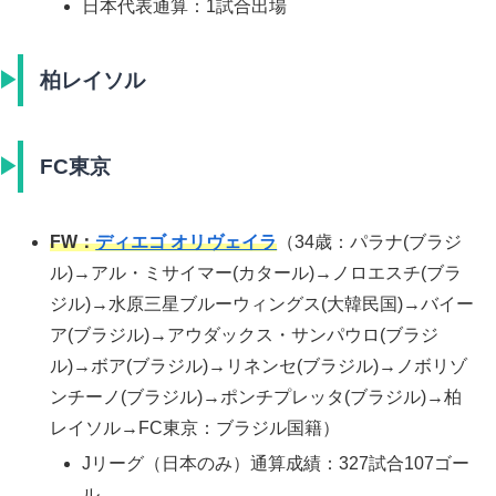
日本代表通算：1試合出場
柏レイソル
FC東京
FW：
ディエゴ オリヴェイラ
（34歳：パラナ(ブラジ
ル)→アル・ミサイマー(カタール)→ノロエスチ(ブラ
ジル)→水原三星ブルーウィングス(大韓民国)→バイー
ア(ブラジル)→アウダックス・サンパウロ(ブラジ
ル)→ボア(ブラジル)→リネンセ(ブラジル)→ノボリゾ
ンチーノ(ブラジル)→ポンチプレッタ(ブラジル)→柏
レイソル→FC東京：ブラジル国籍）
Jリーグ（日本のみ）通算成績：327試合107ゴー
ル