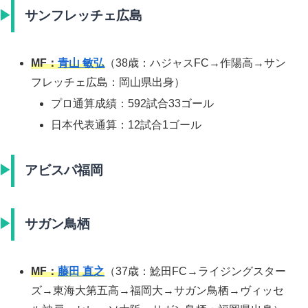
サンフレッチェ広島
MF：
青山 敏弘
（38歳：ハジャスFC→作陽高→サン
フレッチェ広島：岡山県出身）
プロ通算成績：592試合33ゴール
日本代表通算：12試合1ゴール
アビスパ福岡
サガン鳥栖
MF：
藤田 直之
（37歳：鯰田FC→ライジングスター
ズ→東海大第五高→福岡大→サガン鳥栖→ヴィッセ