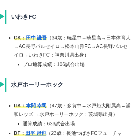
いわきFC
GK：
田中 謙吾
（34歳：暁星中→暁星高→日本体育大
→AC長野パルセイロ→松本山雅FC→AC長野パルセ
イロ→いわきFC：神奈川県出身）
プロ通算成績：106試合出場
水戸ホーリーホック
GK：
本間 幸司
（47歳：多賀中→水戸短大附属高→浦
和レッズ →水戸ホーリーホック：茨城県出身）
通算成績：633試合出場
DF：
田平 起也
（23歳：長池つばさFCフューチャー