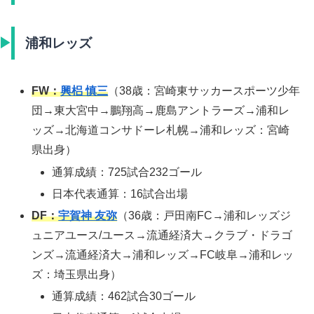
浦和レッズ
FW：
興梠 慎三
（38歳：宮崎東サッカースポーツ少年
団→東大宮中→鵬翔高→鹿島アントラーズ→浦和レ
ッズ→北海道コンサドーレ札幌→浦和レッズ：宮崎
県出身）
通算成績：725試合232ゴール
日本代表通算：16試合出場
DF：
宇賀神 友弥
（36歳：戸田南FC→浦和レッズジ
ュニアユース/ユース→流通経済大→クラブ・ドラゴ
ンズ→流通経済大→浦和レッズ→FC岐阜→浦和レッ
ズ：埼玉県出身）
通算成績：462試合30ゴール