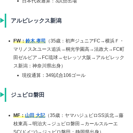
日本代表通算：3試合出場
アルビレックス新潟
FW：
鈴木 孝司
（35歳：初声ジュニアFC→横浜Ｆ・
マリノスJr.ユース追浜→桐光学園高→法政大→FC町
田ゼルビア→FC琉球→セレッソ大阪→アルビレック
ス新潟：神奈川県出身）
現役通算：349試合106ゴール
ジュビロ磐田
MF：
山田 大記
（35歳：ヤマハジュビロSS浜北→藤
枝東高→明治大→ジュビロ磐田→カールスルーエ
SC(ドイツ)→ジュビロ磐田：静岡県出身）