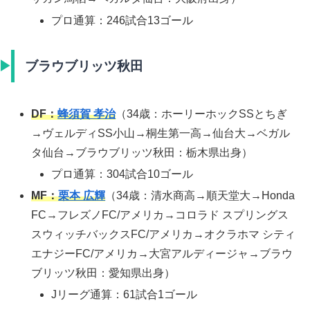
プロ通算：246試合13ゴール
ブラウブリッツ秋田
DF：
蜂須賀 孝治
（34歳：ホーリーホックSSとちぎ
→ヴェルディSS小山→桐生第一高→仙台大→ベガル
タ仙台→ブラウブリッツ秋田：栃木県出身）
プロ通算：304試合10ゴール
MF：
栗本 広輝
（34歳：清水商高→順天堂大→Honda
FC→フレズノFC/アメリカ→コロラド スプリングス
スウィッチバックスFC/アメリカ→オクラホマ シティ
エナジーFC/アメリカ→大宮アルディージャ→ブラウ
ブリッツ秋田：愛知県出身）
Jリーグ通算：61試合1ゴール