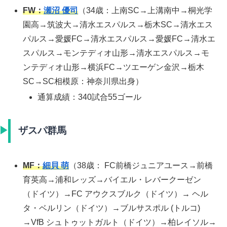
FW：
瀬沼 優司
（34歳：上南SC→上溝南中→桐光学
園高→筑波大→清水エスパルス→栃木SC→清水エス
パルス→愛媛FC→清水エスパルス→愛媛FC→清水エ
スパルス→モンテディオ山形→清水エスパルス→モ
ンテディオ山形→横浜FC→ツエーゲン金沢→栃木
SC→SC相模原：神奈川県出身）
通算成績：340試合55ゴール
ザスパ群馬
MF：
細貝 萌
（38歳： FC前橋ジュニアユース→前橋
育英高→浦和レッズ→バイエル・レバークーゼン
（ドイツ）→FC アウクスブルク（ドイツ）→ ヘル
タ・ベルリン（ドイツ）→ブルサスポル (トルコ)
→VfB シュトゥットガルト（ドイツ）→柏レイソル→