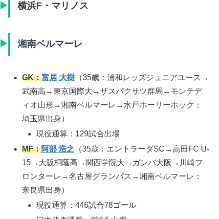
横浜F・マリノス
湘南ベルマーレ
GK：
富居 大樹
（35歳：浦和レッズジュニアユース→
武南高→東京国際大→ザスパクサツ群馬→モンテデ
ィオ山形→湘南ベルマーレ→水戸ホーリーホック：
埼玉県出身）
現役通算：129試合出場
MF：
阿部 浩之
（35歳：エントラーダSC→高田FC U-
15→大阪桐蔭高→関西学院大→ガンバ大阪→川崎フ
ロンターレ→名古屋グランパス→湘南ベルマーレ：
奈良県出身）
現役通算：446試合78ゴール