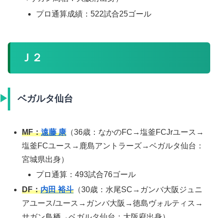
プロ通算成績：522試合25ゴール
Ｊ２
ベガルタ仙台
MF：
遠藤 康
（36歳：なかのFC→塩釜FCJrユース→
塩釜FCユース→鹿島アントラーズ→ベガルタ仙台：
宮城県出身）
プロ通算：493試合76ゴール
DF：
内田 裕斗
（30歳：水尾SC→ガンバ大阪ジュニ
アユース/ユース→ガンバ大阪→徳島ヴォルティス→
サガン鳥栖→ベガルタ仙台：大阪府出身）