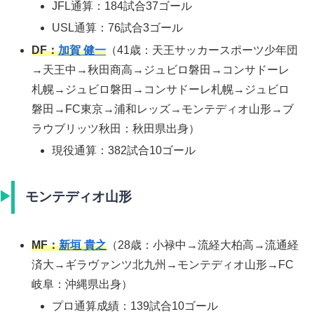
JFL通算：184試合37ゴール
USL通算：76試合3ゴール
DF：
加賀 健一
（41歳：天王サッカースポーツ少年団
→天王中→秋田商高→ジュビロ磐田→コンサドーレ
札幌→ジュビロ磐田→コンサドーレ札幌→ジュビロ
磐田→FC東京→浦和レッズ→モンテディオ山形→ブ
ラウブリッツ秋田：秋田県出身）
現役通算：382試合10ゴール
モンテディオ山形
MF：
新垣 貴之
（28歳：小禄中→流経大柏高→流通経
済大→ギラヴァンツ北九州→モンテディオ山形→FC
岐阜：沖縄県出身）
プロ通算成績：139試合10ゴール