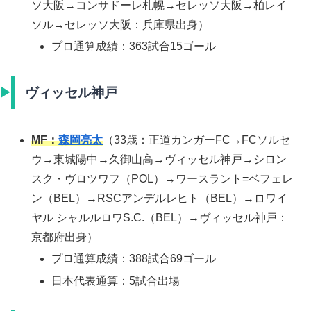
ソ大阪→コンサドーレ札幌→セレッソ大阪→柏レイ
ソル→セレッソ大阪：兵庫県出身）
プロ通算成績：363試合15ゴール
ヴィッセル神戸
MF：
森岡亮太
（33歳：正道カンガーFC→FCソルセ
ウ→東城陽中→久御山高→ヴィッセル神戸→シロン
スク・ヴロツワフ（POL）→ワースラント=ベフェレ
ン（BEL）→RSCアンデルレヒト（BEL）→ロワイ
ヤル シャルルロワS.C.（BEL）→ヴィッセル神戸：
京都府出身）
プロ通算成績：388試合69ゴール
日本代表通算：5試合出場