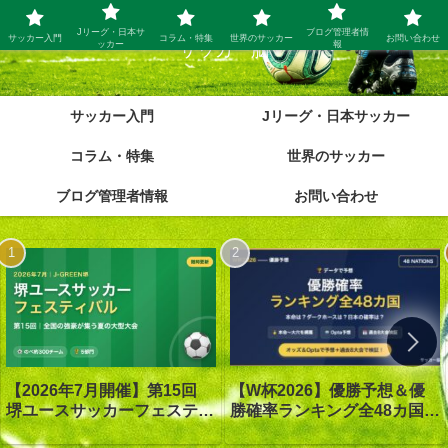
Jリーグ・日本サ
ブログ管理者情
サッカー入門
コラム・特集
世界のサッカー
お問い合わせ
ッカー
報
サッカー脳
サッカー入門
Jリーグ・日本サッカー
コラム・特集
世界のサッカー
ブログ管理者情報
お問い合わせ
【W杯2026】優勝予想＆優
【2026年7月開催】第15回
勝確率ランキング全48カ国｜
堺ユースサッカーフェスティ
優勝は1番人気スペイン｜オ
バル in J-GREEN堺｜大会概