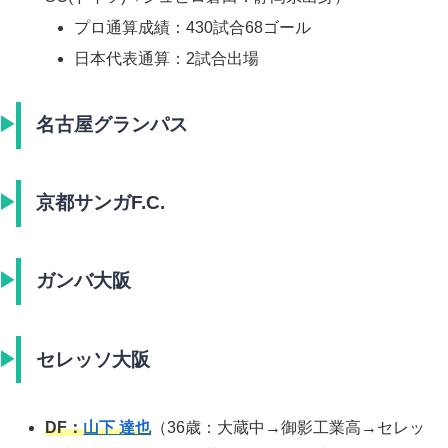
プロ通算成績：430試合68ゴール
日本代表通算：2試合出場
名古屋グランパス
京都サンガF.C.
ガンバ大阪
セレッソ大阪
DF：
山下 達也
（36歳：大蔵中→御影工業高→セレッ