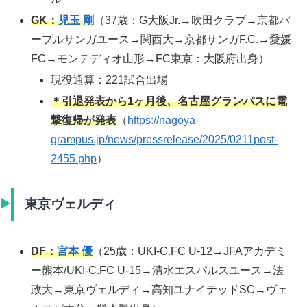
GK：
児玉 剛
（37歳：G大阪Jr.→吹田クラブ→京都パ
ープルサンガユース→関西大→京都サンガF.C.→愛媛
FC→モンテディオ山形→FC東京：大阪府出身）
現役通算：221試合出場
＊引退発表から1ヶ月後、名古屋グランパスに電
撃復帰が発表
（
https://nagoya-
grampus.jp/news/pressrelease/2025/0211post-
2455.php
）
東京ヴェルディ
DF：
宮本 優
（25歳：UKI-C.FC U-12→JFAアカデミ
ー熊本/UKI-C.FC U-15→清水エスパルスユース→法
政大→東京ヴェルディ→高知ユナイテッドSC→ヴェ