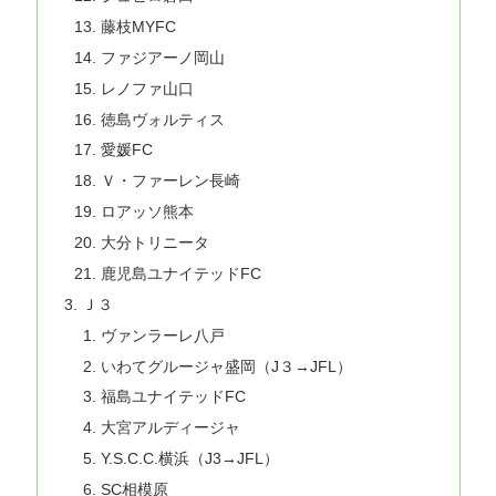
藤枝MYFC
ファジアーノ岡山
レノファ山口
徳島ヴォルティス
愛媛FC
Ｖ・ファーレン長崎
ロアッソ熊本
大分トリニータ
鹿児島ユナイテッドFC
Ｊ３
ヴァンラーレ八戸
いわてグルージャ盛岡（J３→JFL）
福島ユナイテッドFC
大宮アルディージャ
Y.S.C.C.横浜（J3→JFL）
SC相模原