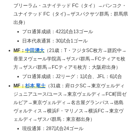
ブリーラム・ユナイテッド FC（タイ）→バンコク・
ユナイテッド FC（タイ)→ザスパクサツ群馬：群馬県
出身）
プロ通算成績：422試合13ゴール
日本代表通算：30試合1ゴール
MF：
中田湧大
（21歳：T・フジタSC枚方→蹉跎中→
香里ヌヴェール学院高→ザスパ群馬→FCティアモ枚
方→ザスパ群馬→FCティアモ枚方：大阪府出身）
プロ通算成績：J2リーグ：1試合、JFL：6試合
MF：
杉本 竜士
（31歳：府ロクSC→東京ヴェルディ
ジュニアユース/ユース→東京ヴェルディ→FC町田ゼ
ルビア→東京ヴェルディ→名古屋グランパス→徳島
ヴォルティス→横浜F・マリノス→横浜FC→東京ヴ
ェルディ→ザスパ群馬：東京都出身）
現役通算：287試合24ゴール