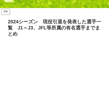
ッズ答え合わせ【Opta検
要・日程・参加カテゴリ【随
証】
時更新】
PR
2024シーズン 現役引退を発表した選手一
覧 J1～J3、JFL等所属の有名選手までま
とめ