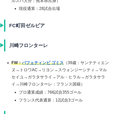
ルスパ大分：熊本県出身）
現役通算：28試合出場
FC町田ゼルビア
川崎フロンターレ
FW：
バフェティンビ ゴミス
（39歳：サンテティエン
ヌ→トロワAC→リヨン→スウォンジーシティ→マル
セイユ→ガラタサライ→アル・ヒラル→ガラタサラ
イ→川崎フロンターレ：フランス国籍）
プロ通算成績：766試合355ゴール
フランス代表通算：12試合3ゴール