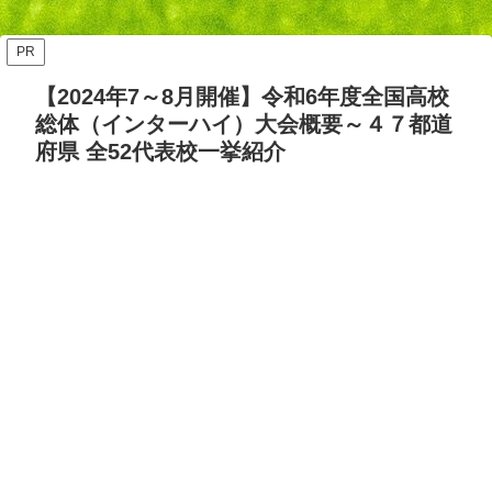
ッズ答え合わせ【Opta検
要・日程・参加カテゴリ【随
証】
時更新】
PR
【2024年7～8月開催】令和6年度全国高校
総体（インターハイ）大会概要～４７都道
府県 全52代表校一挙紹介