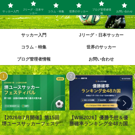
Jリーグ・日本サ
ブログ管理者情
サッカー入門
コラム・特集
世界のサッカー
お問い合わせ
ッカー
報
サッカー脳
サッカー入門
Jリーグ・日本サッカー
コラム・特集
世界のサッカー
ブログ管理者情報
お問い合わせ
【W杯2026】優勝予想＆優
【2026年7月開催】第15回
勝確率ランキング全48カ国｜
堺ユースサッカーフェスティ
優勝は1番人気スペイン｜オ
バル in J-GREEN堺｜大会概