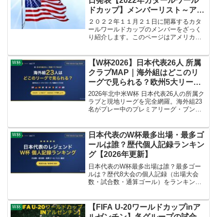
日発表【2022年カタールワール
ドカップ】メンバーリスト～アメ
リカ代表編～
２０２２年１１月２１日に開幕するカタ
ールワールドカップのメンバーをざっく
り紹介します。このページはアメリカ代
表編です。
【W杯2026】日本代表26人 所属
W杯
クラブMAP｜海外組はどこのリ
ーグで見られる？欧州5大リーグ
視聴ガイド付き
2026年北中米W杯 日本代表26人の所属ク
ラブと現地リーグを完全網羅。海外組23
名がプレー中のプレミアリーグ・ブンデ
スリーガ・ラ・リーガ・エールディヴィ
ジなど10リーグの視聴方法（DAZN・U-
NEXT・WOWOW）を一覧化。W杯前に
日本代表のW杯最多出場・最多ゴ
W杯
スターたちのプレーを予習しよう。
ールは誰？歴代個人記録ランキン
グ【2026年更新】
日本代表のW杯最多出場は誰？最多ゴー
ルは？歴代8大会の個人記録（出場大会
数・試合数・通算ゴール）をランキング
で総まとめ。長友佑都の日本人初5大会連
続出場など、2026年大会の最新記録も反
映しています。
【FIFA U-20ワールドカップinア
W杯
ルゼンチン】各グループの試合