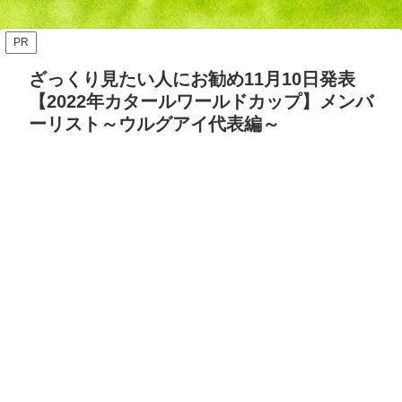
ッズ答え合わせ【Opta検
要・日程・参加カテゴリ【随
証】
時更新】
PR
ざっくり見たい人にお勧め11月10日発表
【2022年カタールワールドカップ】メンバ
ーリスト～ウルグアイ代表編～