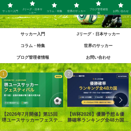
Jリーグ・日本サ
ブログ管理者情
サッカー入門
コラム・特集
世界のサッカー
お問い合わせ
ッカー
報
サッカー脳
サッカー入門
Jリーグ・日本サッカー
コラム・特集
世界のサッカー
ブログ管理者情報
お問い合わせ
【W杯2026】優勝予想＆優
【2026年7月開催】第15回
勝確率ランキング全48カ国｜
堺ユースサッカーフェスティ
優勝は1番人気スペイン｜オ
バル in J-GREEN堺｜大会概