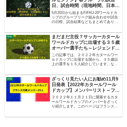
日、試合時間（現地時間、日本時
間ともに）、試合結果まとめ
5月20日から始まるFIFAU-20ワールドカ
ップのグループリーグ組み合わせや試合
の日程、試合結果などもまとめてありま
す。
まだまだ主役？サッカーカタール
W杯
ワールドカップに出場する３５歳
オーバー選手たち～レジェンド選
手１５人紹介～
この記事では、２０２２年カタールワー
ルドカップに出場する国から、３５歳以
上の選手を１５人紹介しています。なぜ
３５歳以上の選手が活躍するのが凄いの
か？も解説しています。
ざっくり見たい人にお勧め11月9
W杯
日発表【2022年カタールワール
ドカップ】メンバーリスト～フラ
ンス代表編～
２０２２年１１月２１日に開幕するカタ
ールワールドカップのメンバーをざっく
り紹介します。このページはフランス代
表編です。