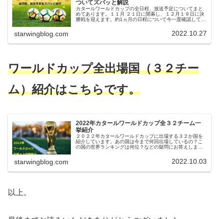
ついてズバッと解説
カタールワールドカップの全日程、放送予定についてまと
めてあります。１１月 ２１日に開幕し、１２月１９日に決
勝戦を迎えます。約1ヵ月の日程について今一度確認してく
見てください。そしてそれにプラスして、どこが放送して
いるのかも併せて確認してください
2022.10.27
starwingblog.com
ワールドカップ全出場国（３２チー
ム）紹介はこちらです。
2022年カタールワールドカップ全３２チーム一
挙紹介
２０２２年カタールワールドカップに出場する３２か国を
紹介しています。あの国は今まで何回出場しているの？こ
の国の世界ランキングは何位？などの疑問にお答えしま
す。
2022.10.03
starwingblog.com
以上。