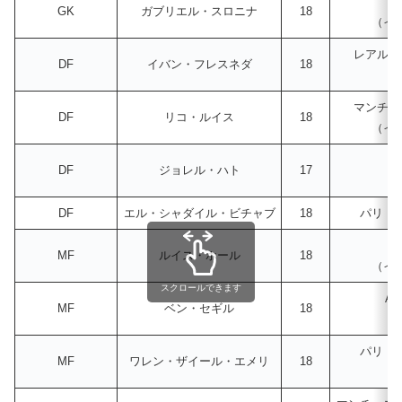
チ
GK
ガブリエル・スロニナ
18
（イ
レアル・
DF
イバン・フレスネダ
18
（
マンチェ
DF
リコ・ルイス
18
（イ
ア
DF
ジョレル・ハト
17
（
DF
エル・シャダイル・ビチャブ
18
パリ・
チ
MF
ルイス・ホール
18
（イ
スクロールできます
A
MF
ベン・セギル
18
（
パリ・
MF
ワレン・ザイール・エメリ
18
（