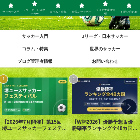
Jリーグ・日本サ
ブログ管理者情
サッカー入門
コラム・特集
世界のサッカー
お問い合わせ
ッカー
報
サッカー脳
サッカー入門
Jリーグ・日本サッカー
コラム・特集
世界のサッカー
ブログ管理者情報
お問い合わせ
【W杯2026】優勝予想＆優
【2026年7月開催】第15回
勝確率ランキング全48カ国｜
堺ユースサッカーフェスティ
優勝は1番人気スペイン｜オ
バル in J-GREEN堺｜大会概