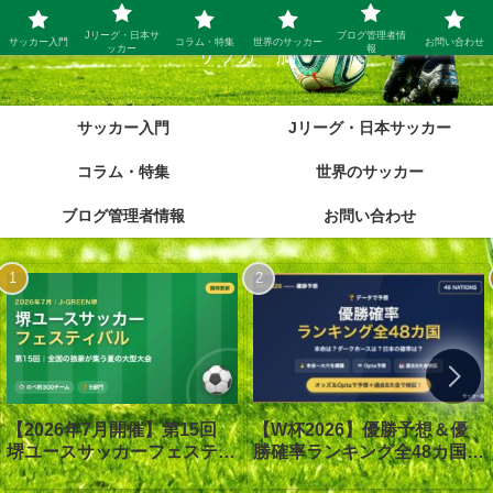
Jリーグ・日本サ
ブログ管理者情
サッカー入門
コラム・特集
世界のサッカー
お問い合わせ
ッカー
報
サッカー脳
サッカー入門
Jリーグ・日本サッカー
コラム・特集
世界のサッカー
ブログ管理者情報
お問い合わせ
【W杯2026】優勝予想＆優
【2026年7月開催】第15回
勝確率ランキング全48カ国｜
堺ユースサッカーフェスティ
優勝は1番人気スペイン｜オ
バル in J-GREEN堺｜大会概