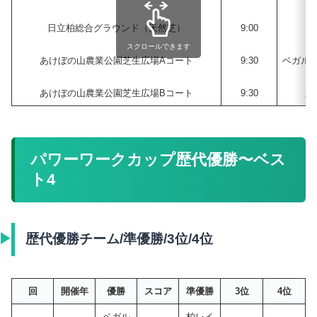
日立柏総合グラウンド（天然芝）
9:00
日
スクロールできます
あけぼの山農業公園芝生広場Aコート
9:30
ベガル
あけぼの山農業公園芝生広場Bコート
9:30
新
パワーワークカップ歴代優勝〜ベス
ト4
歴代優勝チーム/準優勝/3位/4位
回
開催年
優勝
スコア
準優勝
3位
4位
ベガル
柏レイ