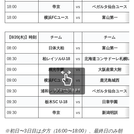
18:00
帝京
vs
ベガルタ仙台ユース
18:00
横浜FCユース
vs
富山第一
【8/20(木)】時刻
チーム
チーム
08:00
日体大柏
vs
富山第一
08:30
柏レイソルU-18
vs
北海道コンサドーレ札幌U-1
09:00
桐光学園
vs
大阪産業大附
09:00
横浜FCユース
vs
鹿児島城西
スクロールできます
09:30
浦和レッズユース
vs
ベガルタ仙台ユース
09:30
栃木SC U-18
vs
日章学園
09:30
帝京
vs
新潟明訓
※初日〜3日目は夕方（16:00〜18:00）、最終日のみ朝