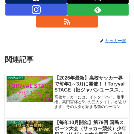
サッカー脳
関連記事
【2026年最新】高校サッカー界
その他大会等
で毎年1～3月に開催！！Toryval
STAGE（旧ジャパンユーススー
パーリーグ）とは？
高校サッカーには、インターハイ、選手
権、高円宮杯と3つの三大タイトルがあり
ます。その大会が始まる前のシーズン開
始前に新チームが参加する大会、Toryval
STAGE（旧ジャパンユーススーパーリー
グ）という大会があります。今回はこの
【毎年10月開催】第79回 国民ス
その他大会等
Toryval STAGE（旧ジャパンユーススー
ポーツ大会（サッカー競技）少年
パーリーグ）について、歴史も踏まえて