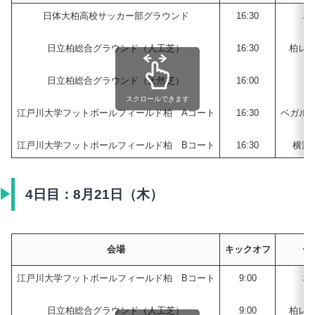
日体大柏高校サッカー部グラウンド
16:30
桐
日立柏総合グラウンド（人工芝）
16:30
柏レイ
日立柏総合グラウンド（天然芝）
16:00
日
スクロールできます
江戸川大学フットボールフィールド柏 Aコート
16:30
ベガル
江戸川大学フットボールフィールド柏 Bコート
16:30
横浜
4日目：8月21日（木）
チ
会場
キックオフ
江戸川大学フットボールフィールド柏 Bコート
9:00
桐
日立柏総合グラウンド（人工芝）
9:00
柏レイ