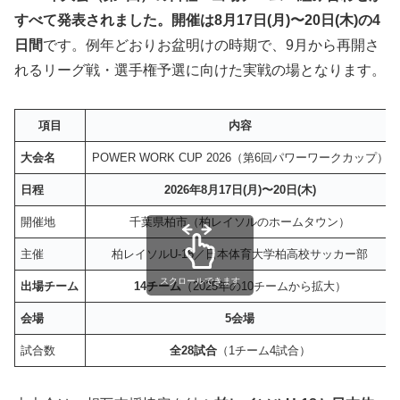
すべて発表されました。開催は8月17日(月)〜20日(木)の4
日間
です。例年どおりお盆明けの時期で、9月から再開さ
れるリーグ戦・選手権予選に向けた実戦の場となります。
項目
内容
大会名
POWER WORK CUP 2026（第6回パワーワークカップ）
日程
2026年8月17日(月)〜20日(木)
開催地
千葉県柏市（柏レイソルのホームタウン）
主催
柏レイソルU-18／日本体育大学柏高校サッカー部
スクロールできます
出場チーム
14チーム
（2025年の10チームから拡大）
会場
5会場
試合数
全28試合
（1チーム4試合）