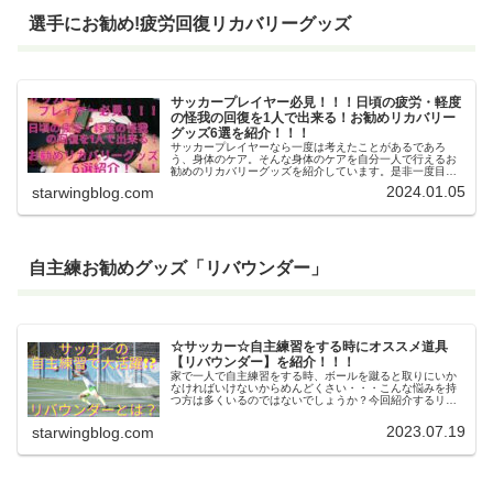
選手にお勧め!疲労回復リカバリーグッズ
サッカープレイヤー必見！！！日頃の疲労・軽度
の怪我の回復を1人で出来る！お勧めリカバリー
グッズ6選を紹介！！！
サッカープレイヤーなら一度は考えたことがあるであろ
う、身体のケア。そんな身体のケアを自分一人で行えるお
勧めのリカバリーグッズを紹介しています。是非一度目を
通してみてください。
2024.01.05
starwingblog.com
自主練お勧めグッズ「リバウンダー」
☆サッカー☆自主練習をする時にオススメ道具
【リバウンダー】を紹介！！！
家で一人で自主練習をする時、ボールを蹴ると取りにいか
なければいけないからめんどくさい・・・こんな悩みを持
つ方は多くいるのではないでしょうか？今回紹介するリバ
ウンダーを使えば1人での練習はもちろん、サッカーの得意
ではない方でも簡単に手伝うことが出来ます！是非ご覧く
2023.07.19
starwingblog.com
ださい。