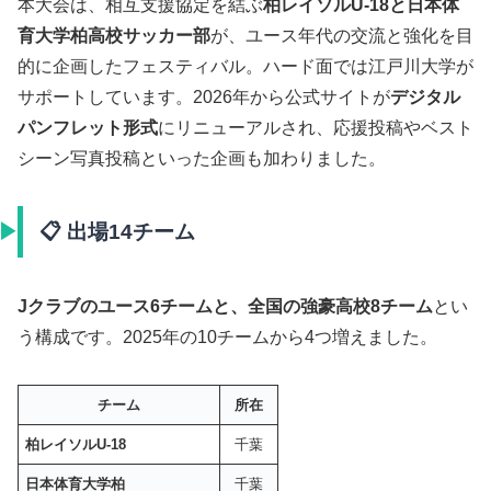
本大会は、相互支援協定を結ぶ
柏レイソルU-18と日本体
育大学柏高校サッカー部
が、ユース年代の交流と強化を目
的に企画したフェスティバル。ハード面では江戸川大学が
サポートしています。2026年から公式サイトが
デジタル
パンフレット形式
にリニューアルされ、応援投稿やベスト
シーン写真投稿といった企画も加わりました。
📋 出場14チーム
Jクラブのユース6チームと、全国の強豪高校8チーム
とい
う構成です。2025年の10チームから4つ増えました。
チーム
所在
柏レイソルU-18
千葉
日本体育大学柏
千葉