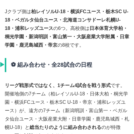
Jクラブ側は
柏レイソルU-18・横浜FCユース・栃木SC U-
18・ベガルタ仙台ユース・北海道コンサドーレ札幌U-
18・浦和レッズユース
の6つ。高校側は
日本体育大学柏・
桐光学園・新潟明訓・富山第一・大阪産業大学附属・日章
学園・鹿児島城西・帝京
の8校です。
⚽ 組み合わせ・全28試合の日程
リーグ戦形式ではなく、1チーム4試合を戦う形式
です。
開催地側の7チーム（柏レイソルU-18・日体大柏・桐光学
園・横浜FCユース・栃木SC U-18・帝京・浦和レッズユ
ース）が、遠方の7チーム（新潟明訓・富山第一・ベガル
タ仙台ユース・大阪産業大附・日章学園・鹿児島城西・札
幌U-18）と
総当たりのように組み合わされる
のが特徴