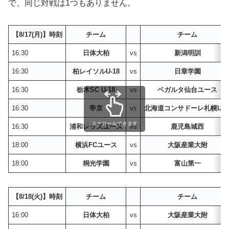
で、同じ対戦は1つもありません。
【8/17(月)】時刻
チーム
チーム
16:30
日体大柏
vs
新潟明訓
16:30
柏レイソルU-18
vs
日章学園
16:30
栃木SC U-18
vs
ベガルタ仙台ユース
16:30
帝京
vs
北海道コンサドーレ札幌U-1
スクロールできます
16:30
浦和レッズユース
vs
鹿児島城西
18:00
横浜FCユース
vs
大阪産業大附
18:00
桐光学園
vs
富山第一
【8/18(火)】時刻
チーム
チーム
16:00
日体大柏
vs
大阪産業大附