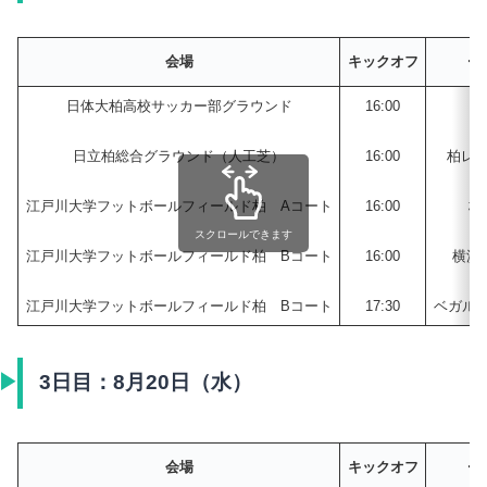
チ
会場
キックオフ
日体大柏高校サッカー部グラウンド
16:00
日
日立柏総合グラウンド（人工芝）
16:00
柏レイ
江戸川大学フットボールフィールド柏 Aコート
16:00
桐
スクロールできます
江戸川大学フットボールフィールド柏 Bコート
16:00
横浜
江戸川大学フットボールフィールド柏 Bコート
17:30
ベガル
3日目：8月20日（水）
チ
会場
キックオフ