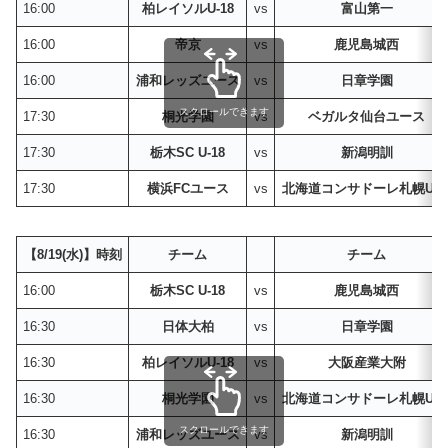
16:00
柏レイソルU-18
vs
富山第一
16:00
帝京
vs
鹿児島城西
16:00
浦和レッズユース
vs
日章学園
スクロールできます
17:30
桐光学園
vs
ベガルタ仙台ユース
17:30
栃木SC U-18
vs
新潟明訓
17:30
横浜FCユース
vs
北海道コンサドーレ札幌U-1
【8/19(水)】時刻
チーム
チーム
16:00
栃木SC U-18
vs
鹿児島城西
16:30
日体大柏
vs
日章学園
16:30
柏レイソルU-18
vs
大阪産業大附
16:30
桐光学園
vs
北海道コンサドーレ札幌U-1
スクロールできます
16:30
浦和レッズユース
vs
新潟明訓