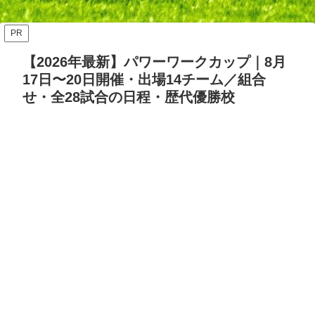
ッズ答え合わせ【Opta検
要・日程・参加カテゴリ【随
証】
時更新】
PR
【2026年最新】パワーワークカップ｜8月
17日〜20日開催・出場14チーム／組合
せ・全28試合の日程・歴代優勝校