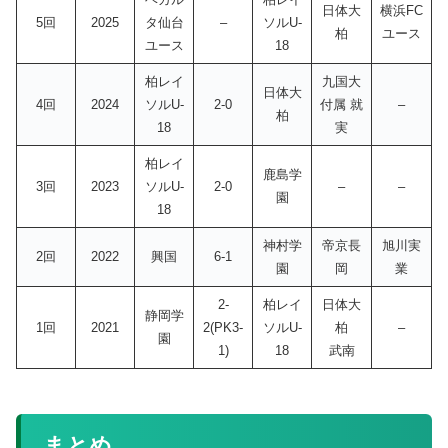
日体大
横浜FC
5回
2025
タ仙台
–
ソルU-
柏
ユース
ユース
18
柏レイ
九国大
日体大
4回
2024
ソルU-
2-0
付属 就
–
柏
18
実
柏レイ
鹿島学
3回
2023
ソルU-
2-0
–
–
園
18
神村学
帝京長
旭川実
2回
2022
興国
6-1
園
岡
業
2-
柏レイ
日体大
静岡学
1回
2021
2(PK3-
ソルU-
柏
–
園
1)
18
武南
まとめ