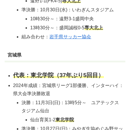
遠野1-1(PK4-5)
専大北上
準決勝：10月30日(水)：いわぎんスタジアム
10時30分～：遠野3-1盛岡中央
13時30分～：盛岡誠桜0-5
専大北上
組み合わせ：
岩手県サッカー協会
宮城県
代表：東北学院（37年ぶり5回目）
2024年成績：宮城県リーグ1部優勝、インターハイ：
県大会準決勝敗退
決勝：11月3日(日)：13時5分～ ユアテックス
タジアム仙台
仙台育英1-2
東北学院
準決勝：10月27日(日)：みやぎ生協めぐみ野サッ