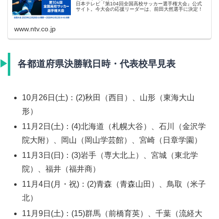
日本テレビ『第104回全国高校サッカー選手権大会』公式
サイト。今大会の応援リーダーは、前田大然選手に決定！
www.ntv.co.jp
各都道府県決勝戦日時・代表校早見表
10月26日(土)：(2)秋田（西目）、山形（東海大山
形）
11月2日(土)：(4)北海道（札幌大谷）、石川（金沢学
院大附）、岡山（岡山学芸館）、宮崎（日章学園）
11月3日(日)：(3)岩手（専大北上）、宮城（東北学
院）、福井（福井商）
11月4日(月・祝)：(2)青森（青森山田）、鳥取（米子
北）
11月9日(土)：(15)群馬（前橋育英）、千葉（流経大