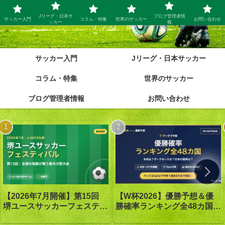
Jリーグ・日本サ
ブログ管理者情
サッカー入門
コラム・特集
世界のサッカー
お問い合わせ
ッカー
報
サッカー脳
サッカー入門
Jリーグ・日本サッカー
コラム・特集
世界のサッカー
ブログ管理者情報
お問い合わせ
【W杯2026】優勝予想＆優
【2026年7月開催】第15回
勝確率ランキング全48カ国｜
堺ユースサッカーフェスティ
優勝は1番人気スペイン｜オ
バル in J-GREEN堺｜大会概