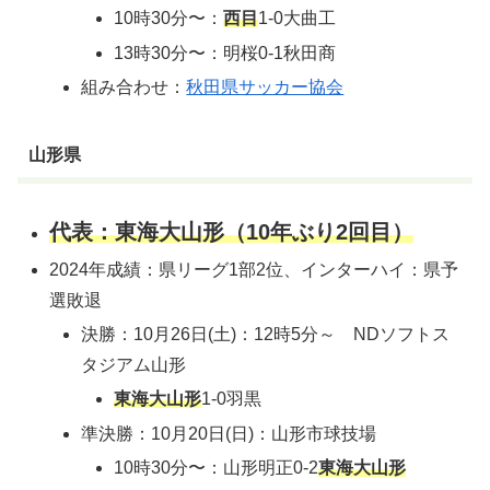
10時30分〜：
西目
1-0大曲工
13時30分〜：明桜0-1秋田商
組み合わせ：
秋田県サッカー協会
山形県
代表：東海大山形（10年ぶり2回目）
2024年成績：県リーグ1部2位、インターハイ：県予
選敗退
決勝：10月26日(土)：12時5分～ NDソフトス
タジアム山形
東海大山形
1-0羽黒
準決勝：10月20日(日)：山形市球技場
10時30分〜：山形明正0-2
東海大山形