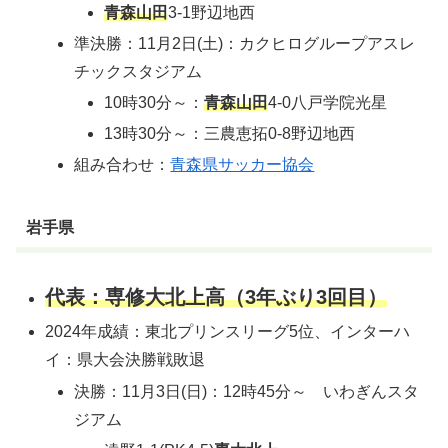
青森山田
3-1野辺地西
準決勝：11月2日(土)：カクヒログループアスレ
チックスタジアム
10時30分～：
青森山田
4-0八戸学院光星
13時30分～：三農恵拓0-8野辺地西
組み合わせ：
青森県サッカー協会
岩手県
代表：専修大北上高（3年ぶり3回目）
2024年成績：東北プリンスリーグ5位、インターハ
イ：県大会決勝戦敗退
決勝：11月3日(日)：12時45分～ いわぎんスタ
ジアム