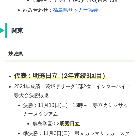
13時～：学法石川0-0(PK4-3)帝京安積
組み合わせ：
福島県サッカー協会
関東
茨城県
代表：明秀日立（2年連続6回目）
2024年成績：茨城県リーグ1部2位、インターハイ：
県大会決勝敗退
決勝：11月10日(日)：13時～ 県立カシマサッ
カースタジアム
鹿島学園0-2
明秀日立
準決勝：11月3日(日)：県立カシマサッカースタ