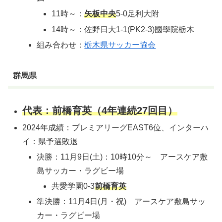
11時～：
矢板中央
5-0足利大附
14時～：佐野日大1-1(PK2-3)國學院栃木
組み合わせ：
栃木県サッカー協会
群馬県
代表：前橋育英（4年連続27回目）
2024年成績：プレミアリーグEAST6位、インターハ
イ：県予選敗退
決勝：11月9日(土)：10時10分～ アースケア敷
島サッカー・ラグビー場
共愛学園0-3
前橋育英
準決勝：11月4日(月・祝) アースケア敷島サッ
カー・ラグビー場