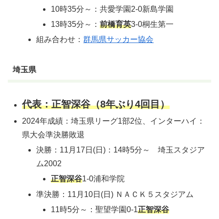
10時35分～：共愛学園2-0新島学園
13時35分～：
前橋育英
3-0桐生第一
組み合わせ：
群馬県サッカー協会
埼玉県
代表：正智深谷（8年ぶり4回目）
2024年成績：埼玉県リーグ1部2位、インターハイ：
県大会準決勝敗退
決勝：11月17日(日)：14時5分～ 埼玉スタジア
ム2002
正智深谷
1-0浦和学院
準決勝：11月10日(日) ＮＡＣＫ５スタジアム
11時5分～：聖望学園0-1
正智深谷