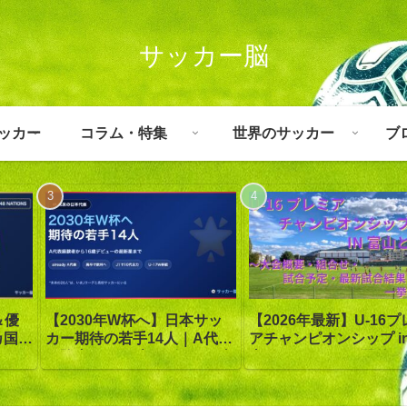
サッカー脳
ッカー
コラム・特集
世界のサッカー
ブ
＆優
【2030年W杯へ】日本サッ
【2026年最新】U-16
カ国｜
カー期待の若手14人｜A代表
アチャンピオンシップ in
｜オ
経験者から16歳デビューの超
山｜8月3日〜6日開催・
検
新星まで“未来の日本代表”を
20チーム・組合せ・日
先取り
果