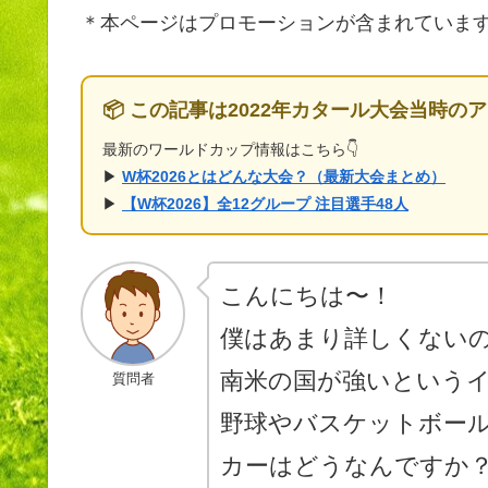
＊本ページはプロモーションが含まれていま
📦 この記事は2022年カタール大会当時の
最新のワールドカップ情報はこちら👇
▶
W杯2026とはどんな大会？（最新大会まとめ）
▶
【W杯2026】全12グループ 注目選手48人
こんにちは〜！
僕はあまり詳しくない
南米の国が強いという
質問者
野球やバスケットボー
カーはどうなんですか