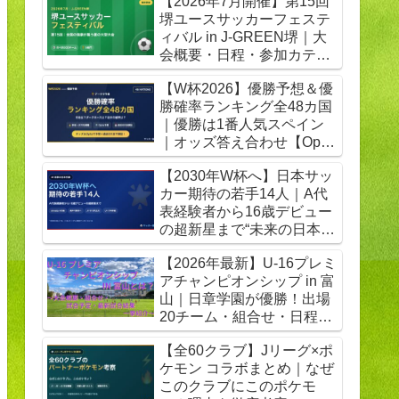
【2026年7月開催】第15回
堺ユースサッカーフェステ
ィバル in J-GREEN堺｜大
会概要・日程・参加カテゴ
リ【随時更新】
【W杯2026】優勝予想＆優
勝確率ランキング全48カ国
｜優勝は1番人気スペイン
｜オッズ答え合わせ【Opta
検証】
【2030年W杯へ】日本サッ
カー期待の若手14人｜A代
表経験者から16歳デビュー
の超新星まで“未来の日本代
表”を先取り
【2026年最新】U-16プレミ
アチャンピオンシップ in 富
山｜日章学園が優勝！出場
20チーム・組合せ・日程・
全試合結果
【全60クラブ】Jリーグ×ポ
ケモン コラボまとめ｜なぜ
このクラブにこのポケモ