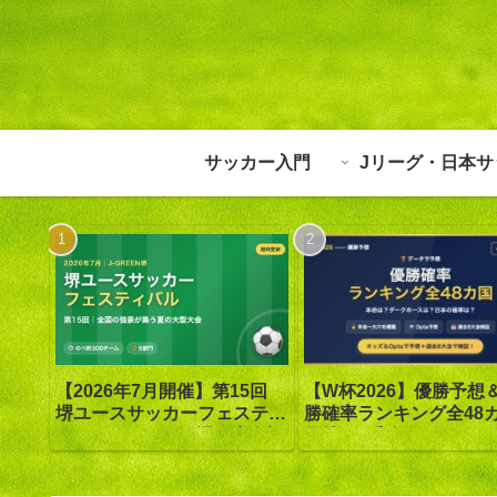
サッカー入門
Jリーグ・日本サ
【W杯2026】優勝予想
【2026年7月開催】第15回
勝確率ランキング全48
堺ユースサッカーフェスティ
優勝は1番人気スペイン
バル in J-GREEN堺｜大会概
ッズ答え合わせ【Opta
要・日程・参加カテゴリ【随
証】
時更新】