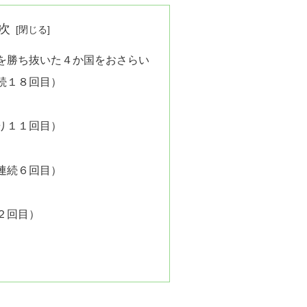
次
を勝ち抜いた４か国をおさらい
続１８回目）
り１１回目）
連続６回目）
２回目）