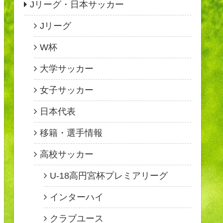
Jリーグ・日本サッカー
Jリーグ
W杯
大学サッカー
女子サッカー
日本代表
移籍・選手情報
高校サッカー
U-18高円宮杯プレミアリーグ
インターハイ
クラブユース