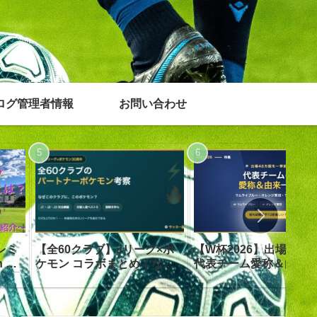
ログ管理者情報
お問い合わせ
【全60クラブ】Jリーグ×ポ
プレミ
【W杯2026】出場48カ
ケモン コラボまとめ｜なぜ
 富
代表チーム愛称＆由来
このクラブにこのポケモン？
出場
サムライブルー・オレ
理由を徹底考察
程・結
団…全網羅