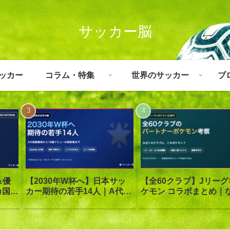
サッカー脳
ッカー
コラム・特集
世界のサッカー
ブ
＆優
【全60クラブ】Jリーグ
【2030年W杯へ】日本サッ
カ国｜
ケモン コラボまとめ｜
カー期待の若手14人｜A代表
｜オ
このクラブにこのポケ
経験者から16歳デビューの超
検
理由を徹底考察
新星まで“未来の日本代表”を
先取り