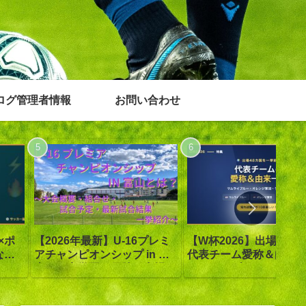
ログ管理者情報
お問い合わせ
×ポ
【2026年最新】U-16プレミ
【W杯2026】出場48カ
なぜ
アチャンピオンシップ in 富
代表チーム愛称＆由来
モン？
山｜日章学園が優勝！出場20
サムライブルー・オレ
チーム・組合せ・日程・全試
団…全網羅
合結果