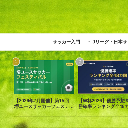
サッカー入門
Jリーグ・日本サ
【W杯2026】優勝予想
【2026年7月開催】第15回
勝確率ランキング全48
堺ユースサッカーフェスティ
優勝は1番人気スペイン
バル in J-GREEN堺｜大会概
ッズ答え合わせ【Opta
要・日程・参加カテゴリ【随
証】
時更新】