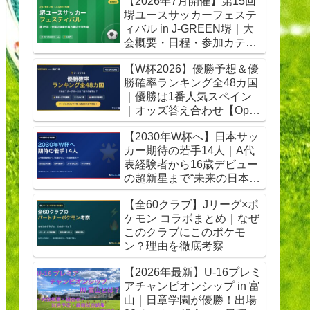
【2026年7月開催】第15回
堺ユースサッカーフェステ
ィバル in J-GREEN堺｜大
会概要・日程・参加カテゴ
リ【随時更新】
【W杯2026】優勝予想＆優
勝確率ランキング全48カ国
｜優勝は1番人気スペイン
｜オッズ答え合わせ【Opta
検証】
【2030年W杯へ】日本サッ
カー期待の若手14人｜A代
表経験者から16歳デビュー
の超新星まで“未来の日本代
表”を先取り
【全60クラブ】Jリーグ×ポ
ケモン コラボまとめ｜なぜ
このクラブにこのポケモ
ン？理由を徹底考察
【2026年最新】U-16プレミ
アチャンピオンシップ in 富
山｜日章学園が優勝！出場